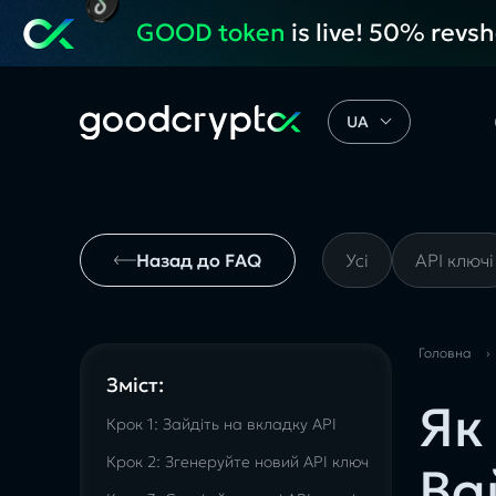
GOOD token
is live! 50% revs
UA
Назад до FAQ
Усі
API ключі
Головна
›
Зміст:
Як
Крок 1: Зайдіть на вкладку API
Крок 2: Згенеруйте новий API ключ
Ва