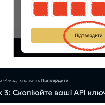
 2FA-код та клікніть
Підтвердити
.
 3: Скопіюйте ваші API клю