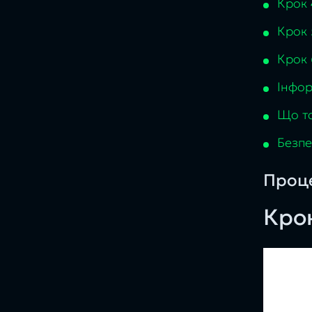
Крок 
Крок 
Крок 
Інфор
Що та
Безпе
Проце
Крок