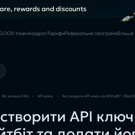
hare, rewards and discounts
GOOD токен
Аірдроп
Тарифи
Реферальна програма
Більше
Всі записи FAQ
›
API ключі
›
Як створити API ключ на WhiteBIT / Вайт
 створити API ключ
йтбіт та додати йо