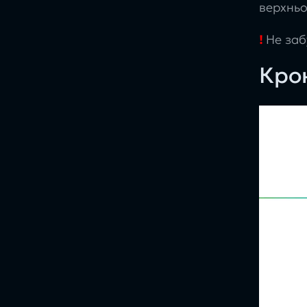
верхньо
!
Не заб
Крок