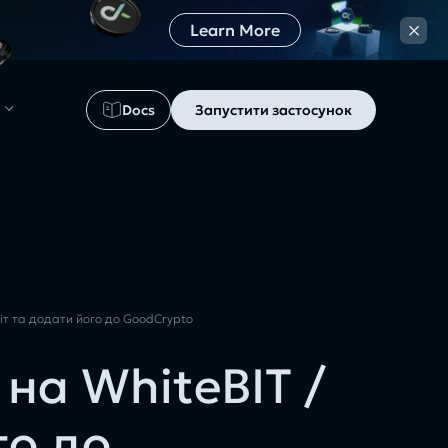
×
Learn More
Docs
Запустити застосунок
біт та додати його до GoodCrypto
 на WhiteBIT /
го до