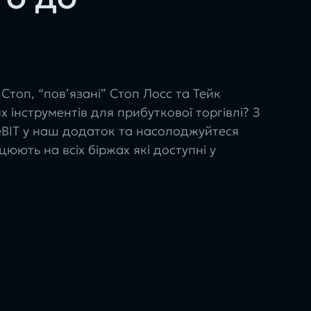
Стоп, “пов’язані” Стоп Лосс та Тейк
их інструментів для прибуткової торгівлі? З
eBIT у наш додаток та насолоджуйтеся
юють на всіх біржах які доступні у