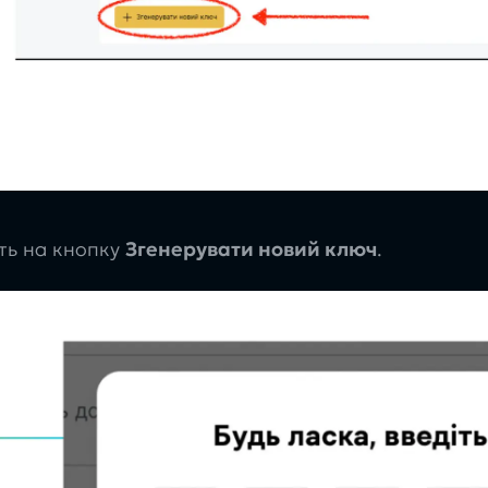
ть на кнопку
Згенерувати новий ключ
.