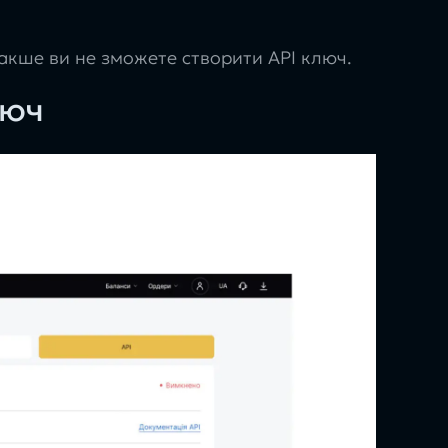
акше ви не зможете створити API ключ.
люч