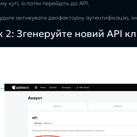
му куті, а потім перейдіть до API.
удьте активувати двофакторну аутентифікацію, ін
 2: Згенеруйте новий API к