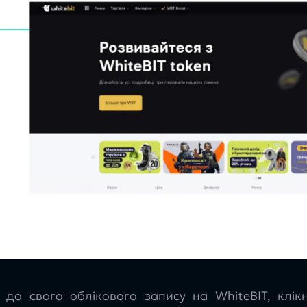
ь до свого облікового запису на WhiteBIT, клі