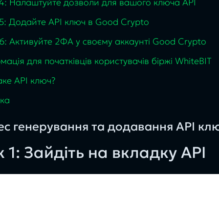
4: Налаштуйте дозволи для вашого ключа API
5: Додайте API ключ в Good Crypto
6: Активуйте 2ФА у своєму аккаунті Good Crypto
мація для початківців користувачів біржі WhiteBIT
ке API ключ?
ка
с генерування та додавання API кл
 1: Зайдіть на вкладку API