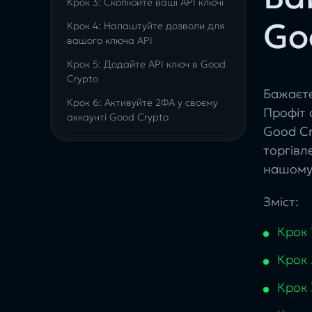
Крок 3: Скопіюйте ваші API ключі
Go
Крок 4: Налаштуйте дозволи для
вашого ключа API
Крок 5: Додайте API ключ в Good
Crypto
Бажаєте
Крок 6: Активуйте 2ФА у своєму
Профіт 
аккаунті Good Crypto
Good Cr
торгівл
нашому
Зміст:
Крок 
Крок 
Крок 