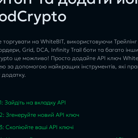
odCrypto
 торгувати на WhiteBIT, використовуючи Трейлінг 
ордери, Grid, DCA, Infinity Trail боти та багато інш
ypto це можливо! Просто додайте API ключ Whit
ею за допомогою найкращих інструментів, які прац
 додатку.
1: Зайдіть на вкладку API
2: Згенеруйте новий API ключ
3: Скопіюйте ваші API ключі