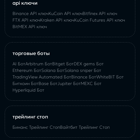
api ключи
Binance API ключ
KuCoin API ключ
Bitfinex API ключ
FTX API ключ
Kraken API ключ
KuCoin Futures API ключ
BitMEX API ключ
торговые боты
AI Бот
Arbitrum Бот
Bitget Бот
DEX gems Бот
Ethereum Бот
Solana Бот
Solana sniper Бот
TradingView Automated Бот
Binance Бот
WhiteBIT Бот
Биткоин Бот
Base Бот
Jupiter Бот
MEXC Бот
Hyperliquid Бот
трейлинг стоп
Бинанс Трейлинг Стоп
Вайтбит Трейлинг Стоп