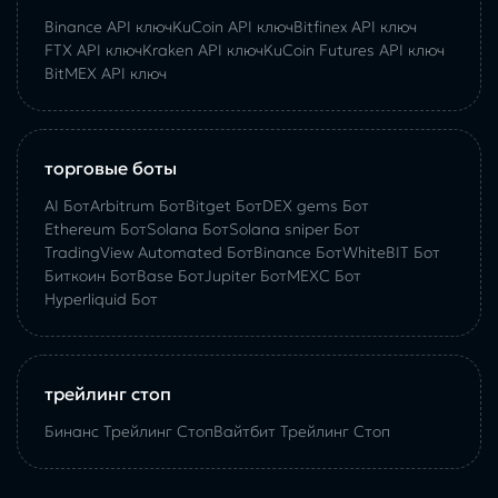
Binance API ключ
KuCoin API ключ
Bitfinex API ключ
FTX API ключ
Kraken API ключ
KuCoin Futures API ключ
BitMEX API ключ
торговые боты
AI Бот
Arbitrum Бот
Bitget Бот
DEX gems Бот
Ethereum Бот
Solana Бот
Solana sniper Бот
TradingView Automated Бот
Binance Бот
WhiteBIT Бот
Биткоин Бот
Base Бот
Jupiter Бот
MEXC Бот
Hyperliquid Бот
трейлинг стоп
Бинанс Трейлинг Стоп
Вайтбит Трейлинг Стоп