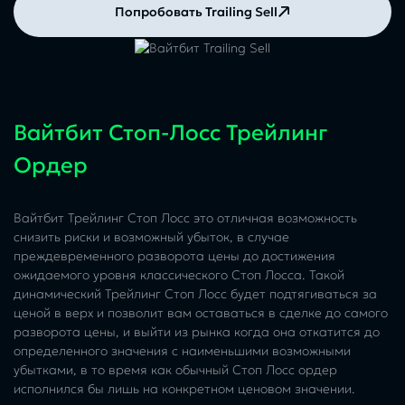
Попробовать Trailing Sell
Вайтбит Стоп-Лосс Трейлинг
Ордер
Вайтбит Трейлинг Стоп Лосс это отличная возможность
снизить риски и возможный убыток, в случае
преждевременного разворота цены до достижения
ожидаемого уровня классического Стоп Лосса. Такой
динамический Трейлинг Стоп Лосс будет подтягиваться за
ценой в верх и позволит вам оставаться в сделке до самого
разворота цены, и выйти из рынка когда она откатится до
определенного значения с наименьшими возможными
убытками, в то время как обычный Стоп Лосс ордер
исполнился бы лишь на конкретном ценовом значении.