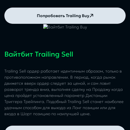
Попробовать Trailing Buy
Вайтбит Trailing Sell
Trailing Sell ордер работает идентичным образом, только в
противоположном направлении. В период, когда рынок
движется вверх ордер следует за ценой, и сам ловит
разворот тренда вниз, выполняя сделку на Продажу когда
цена пройдет установленный параметр Дистанции
Триггера Трейлинга. Подобный Trailing Sell станет наиболее
удачным способом для выхода из Лонг позиции или для
входа в Шорт позицию по наилучшей цене.