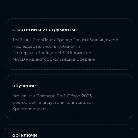
стратегии и инструменты
Трейлинг Стоп
Линия Тренда
Полосы Боллинджера
Последовательность Фибоначчи
Паттерны в Трейдинге
RSI Индикатор
MACD Индикатор
Скользящие Средние
обучение
Kraken или Coinbase Pro? Обзор 2023
Сектор DeFi в индустрии криптовалют
Криптопортфель
api ключи