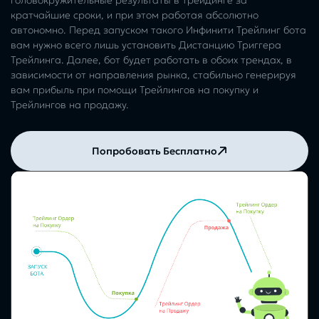
головокружительные результаты в трейдинге за
кратчайшие сроки, и при этом работая абсолютно
автономно. Перед запуском такого Инфинити Трейлинг бота
вам нужно всего лишь установить Дистанцию Триггера
Трейлинга. Далее, бот будет работать в обоих трендах, в
зависимости от направления рынка, стабильно генерируя
вам прибыль при помощи Трейлингов на покупку и
Трейлингов на продажу.
Попробовать Бесплатно