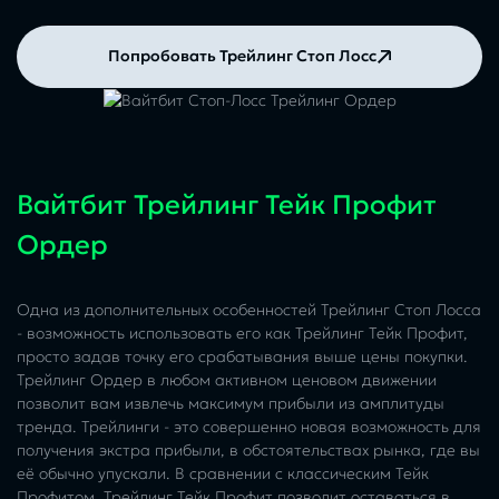
Попробовать Трейлинг Стоп Лосс
Вайтбит Трейлинг Тейк Профит
Ордер
Одна из дополнительных особенностей Трейлинг Стоп Лосса
- возможность использовать его как Трейлинг Тейк Профит,
просто задав точку его срабатывания выше цены покупки.
Трейлинг Ордер в любом активном ценовом движении
позволит вам извлечь максимум прибыли из амплитуды
тренда. Трейлинги - это совершенно новая возможность для
получения экстра прибыли, в обстоятельствах рынка, где вы
её обычно упускали. В сравнении с классическим Тейк
Профитом, Трейлинг Тейк Профит позволит оставаться в