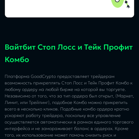
Вайтбит Стоп Лосс и Тейк Профит
Комбо
Платформа GoodCrypto предоставляет трейдерам
возможность прикреплять Стоп Лосс и Тейк Профит Комбо к
любому ордеру на любой бирже на которой вы торгуете.
Независимо от того, что за тип ордера был открыт, (Маркет,
Лимит, или Трейлинг), подобное Комбо можно прикрепить
всего в несколько кликов. Подобные комбо ордера кратно
ускоряют работу трейдера, поскольку все управление
осуществляется автоматически в рамках единого торгового
интерфейса и не замораживает баланс в ордерах. Кроме
того, их использование может помочь снизить риск и