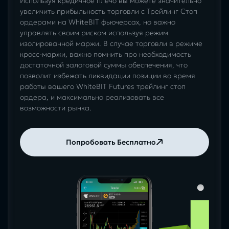
Используя кредичное плечо вы можете значительно
увеличить прибыльность торговли с Трейлинг Стоп
ордерами на WhiteBIT фьючерсах, но важно
управлять своим риском используя режим
изолированной маржи. В случае торговли в режиме
кросс-маржи, важно помнить про необходимость
достаточной залоговой суммы обеспечения, что
позволит избежать ликвидации позиции во время
работы вашего WhiteBIT Futures трейлинг стоп
ордера, и максимально реализовать все
возможности рынка.
Попробовать Бесплатно