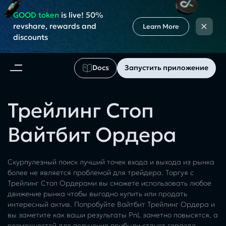
GOOD token
is live! 50%
×
revshare, rewards and
Learn More
discounts
Docs
Запустить приложение
Трейлинг Стоп
Вайтбит Ордера
Скурпулезный поиск лучший точек входа и выхода из рынка
более не является проблемой для трейдера. Торгуя с
Трейлинг Стоп Ордерами вы сможете использовать любое
движение рынка чтобы выгодно купить или продать
интересный актив. Попробуйте Вайтбит Трейлинг Ордера и
вы заметите как ваши результаты PnL заметно повысятся, а
возможностей для получения прибыли станет гораздо