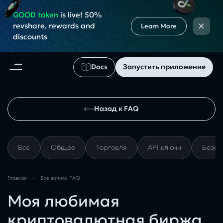
GOOD token
is live! 50%
×
revshare, rewards and
Learn More
discounts
Docs
Запустить приложение
Назад к FAQ
Все
Общее
Торговля
API ключи
Безоп
Главная
›
Все записи FAQ
Моя любимая
криптовалютная биржа