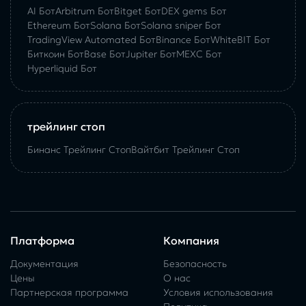
AI Бот
Arbitrum Бот
Bitget Бот
DEX gems Бот
Ethereum Бот
Solana Бот
Solana sniper Бот
TradingView Automated Бот
Binance Бот
WhiteBIT Бот
Биткоин Бот
Base Бот
Jupiter Бот
MEXC Бот
Hyperliquid Бот
трейлинг стоп
Бинанс Трейлинг Стоп
Вайтбит Трейлинг Стоп
Платформа
Компания
Документация
Безопасность
Цены
О нас
Партнерская программа
Условия использования