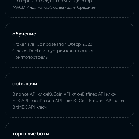
Паттерны в Трейдинге
RSI Индикатор
MACD Индикатор
Скользящие Средние
обучение
Kraken или Coinbase Pro? Обзор 2023
Сектор DeFi в индустрии криптовалют
Криптопортфель
api ключи
Binance API ключ
KuCoin API ключ
Bitfinex API ключ
FTX API ключ
Kraken API ключ
KuCoin Futures API ключ
BitMEX API ключ
торговые боты