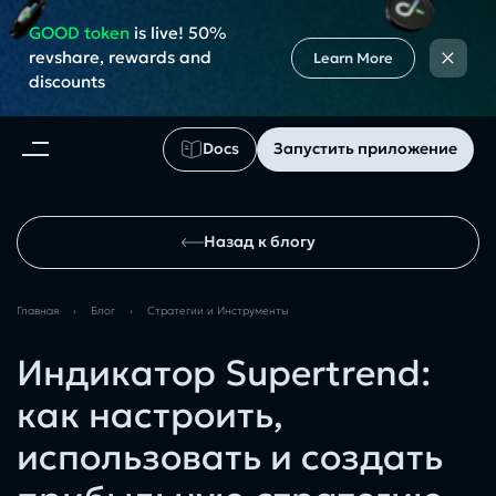
GOOD token
is live! 50%
×
revshare, rewards and
Learn More
discounts
Docs
Запустить приложение
Назад к блогу
Главная
›
Блог
›
Cтратегии и Инструменты
Индикатор Supertrend:
как настроить,
использовать и создать