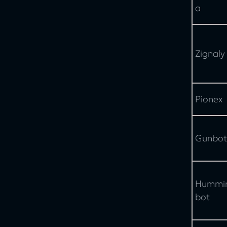
a
Zignaly
Pionex
Gunbot
Hummi
bot