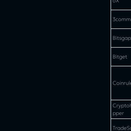
oX
Fazit: Welcher ist der beste Trading-
Bot?
3comm
Bitsgap
Bitget
Coinrul
Crypto
pper
TradeS