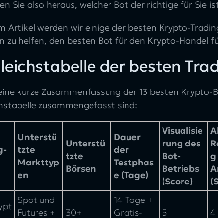
en Sie also heraus, welcher Bot der richtige für Sie is
m Artikel werden wir einige der besten Krypto-Tradi
 zu helfen, den besten Bot für den Krypto-Handel für
leichstabelle der besten Tra
t eine kurze Zusammenfassung der 13 besten Krypto-B
chstabelle zusammengefasst sind:
Visualisie
A
Unterstü
Dauer
Unterstü
rung des
R
g-
tzte
der
tzte
Bot-
g
Markttyp
Testphas
Börsen
Betriebs
A
en
e (Tage)
(Score)
(
Spot und
14 Tage +
ypt
Futures +
30+
Gratis-
5
4