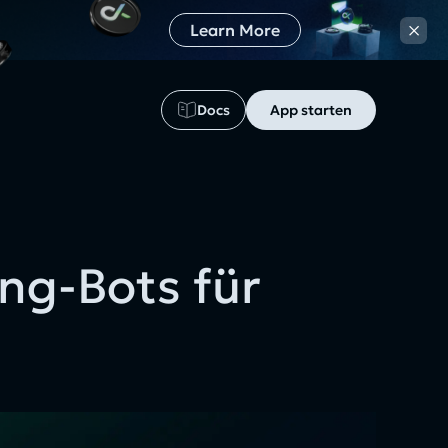
×
Learn More
Docs
App starten
ng-Bots für