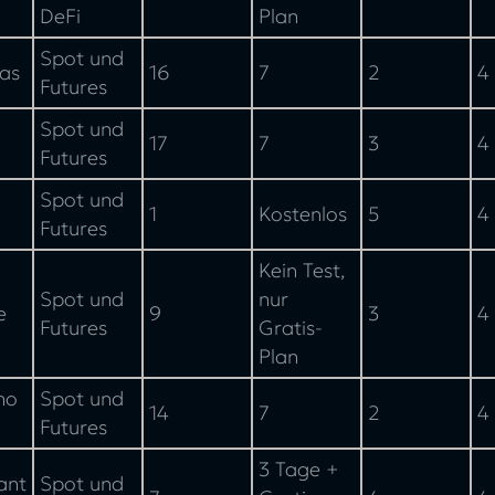
DeFi
Plan
Spot und
as
16
7
2
4
Futures
Spot und
17
7
3
4
Futures
Spot und
1
Kostenlos
5
4
Futures
Kein Test,
Spot und
nur
e
9
3
4
Futures
Gratis-
Plan
ho
Spot und
14
7
2
4
Futures
3 Tage +
ant
Spot und