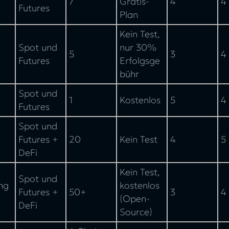
7
Gratis-
4
4
Futures
Plan
Kein Test,
Spot und
nur 30%
5
3
4
Futures
Erfolgsge
bühr
Spot und
1
Kostenlos
5
4
Futures
Spot und
Futures +
20
Kein Test
4
5
DeFi
Kein Test,
Spot und
ng
kostenlos
Futures +
50+
3
4
(Open-
DeFi
Source)