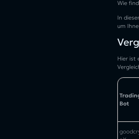
Wie find
Pionex Vor- und Nachteile
In diese
Gunbot
um Ihnen
Gunbot Preise
Verg
Gunbot Vor- und Nachteile
Hummingbot
Hier is
Hummingbot Preise
Verglei
Hummingbot Vor- und Nachteile
Photon
Photon Preise
Tradin
Photon Vor- und Nachteile
Bot
Altrady
Altrady Preise
goodcr
Altrady Vor- und Nachteile