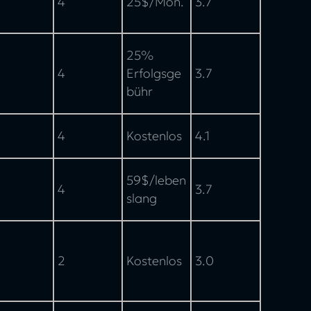
4
25$/Mon.
3.7
25%
4
Erfolgsge
3.7
bühr
4
Kostenlos
4.1
59$/leben
4
3.7
slang
2
Kostenlos
3.0