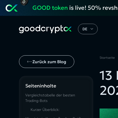
GOOD token
is live! 50% revs
DE
Startseite
Zurück zum Blog
13
20
Seiteninhalte
Vergleichstabelle der besten
Trading-Bots
Kurzer Überblick: