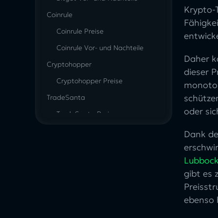
Krypto-T
Coinrule
Fähigkei
Coinrule Preise
entwick
Coinrule Vor- und Nachteile
Daher ka
Cryptohopper
dieser P
Cryptohopper Preise
monoton
schützen
TradeSanta
oder si
TradeSanta Preise
TradeSanta Vor- und Nachteile
Dank de
erschwi
Zignaly
Lubbock
Zignaly Preise
gibt es 
Zignaly Vor- und Nachteile
Preisstr
Pionex
ebenso 
Pionex Preise