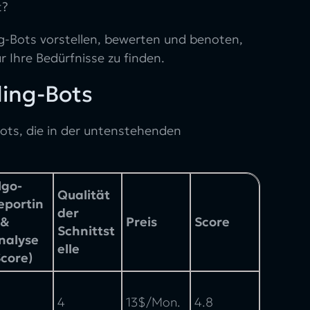
t?
ng-Bots vorstellen, bewerten und benoten,
 Ihre Bedürfnisse zu finden.
ding-Bots
ots, die in der untenstehenden
lgo-
Qualität
eportin
der
 &
Preis
Score
Schnittst
nalyse
elle
Score)
4
13$/Mon.
4.8