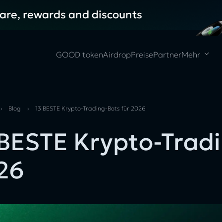
hare, rewards and discounts
GOOD token
Airdrop
Preise
Partner
Mehr
›
Blog
›
13 BESTE Krypto-Trading-Bots für 2026
 BESTE Krypto-Tradi
26