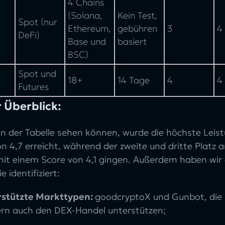
4 Chains
(Solana,
Kein Test,
Spot (nur
Ethereum,
gebühren
3
4
DeFi)
Base und
basiert
BSC)
Spot und
18+
14 Tage
4
4
Futures
 Überblick:
 in der Tabelle sehen können, wurde die höchste Lei
n 4,7 erreicht, während der zweite und dritte Platz 
mit einem Score von 4,1 gingen. Außerdem haben wir 
e identifiziert:
stützte Markttypen:
goodcryptoX und Gunbot, die 
rn auch den DEX-Handel unterstützen;