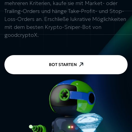
mehreren Kriterien, kaufe sie mit Market- oder
Trailing-Orders und hänge Take-Profit- und Stop-
Loss-Orders an. Erschließe lukrative Möglichkeiten
mit dem besten Krypto-Sniper-Bot von
goodcryptoX.
BOT STARTEN