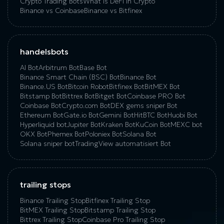
Crypto Trading Bots
What is DeFi in Crypto
Binance vs Coinbase
Binance vs Bitfinex
handelsbots
AI Bot
Arbitrum Bot
Base Bot
Binance Smart Chain (BSC) Bot
Binance Bot
Binance.US Bot
Bitcoin Robot
Bitfinex Bot
BitMEX Bot
Bitstamp Bot
Bittrex Bot
Bitget Bot
Coinbase PRO Bot
Coinbase Bot
Crypto.com Bot
DEX gems sniper Bot
Ethereum Bot
Gate.io Bot
Gemini Bot
HitBTC Bot
Huobi Bot
Hyperliquid bot
Jupiter Bot
Kraken Bot
KuCoin Bot
MEXC bot
OKX Bot
Phemex Bot
Poloniex Bot
Solana Bot
Solana sniper bot
TradingView automatisiert Bot
trailing stops
Binance Trailing Stop
Bitfinex Trailing Stop
BitMEX Trailing Stop
Bitstamp Trailing Stop
Bittrex Trailing Stop
Coinbase Pro Trailing Stop