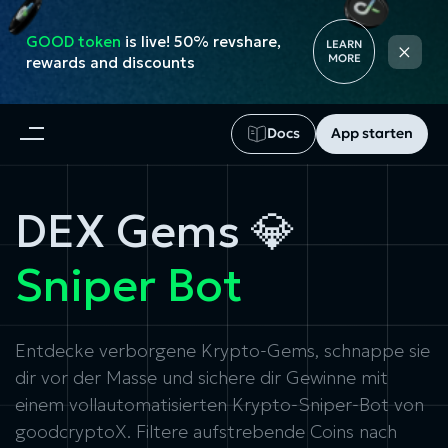
GOOD token
is live! 50% revshare,
×
LEARN
MORE
rewards and discounts
Docs
App starten
DEX Gems 💎
Sniper Bot
Entdecke verborgene Krypto-Gems, schnappe sie
dir vor der Masse und sichere dir Gewinne mit
einem vollautomatisierten Krypto-Sniper-Bot von
goodcryptoX. Filtere aufstrebende Coins nach