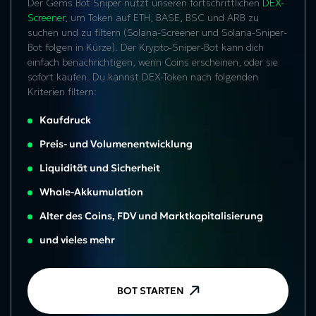
Der Gems Bot Sniper nutzt unseren fortschrittlichen
DEX-
Screener
, um Token auf ETH, BASE, BSC und ARB zu
suchen und zu filtern (Solana-Screener und Solana-Sniper-
Bot folgen in Kürze). Der Krypto-Sniper-Bot kann dich
einfach benachrichtigen, wenn Coins erscheinen, oder sie
sofort kaufen. Du kannst DEX-Token nach folgenden
Kriterien filtern:
Kaufdruck
Preis- und Volumenentwicklung
Liquidität und Sicherheit
Whale-Akkumulation
Alter des Coins, FDV und Marktkapitalisierung
und vieles mehr
BOT STARTEN