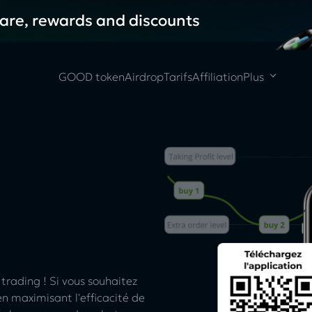
hare, rewards and discounts
GOOD token
Airdrop
Tarifs
Affiliation
Plus
trading ! Si vous souhaitez
en maximisant l'efficacité de