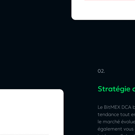
02.
Stratégie 
Le BitMEX DCA b
tendance tout en
le marché évolue
également vous a