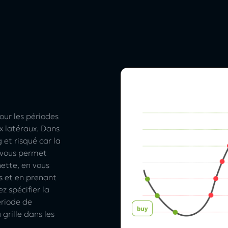
our les périodes
x latéraux. Dans
 et risqué car la
 vous permet
ette, en vous
és et en prenant
z spécifier la
ériode de
grille dans les