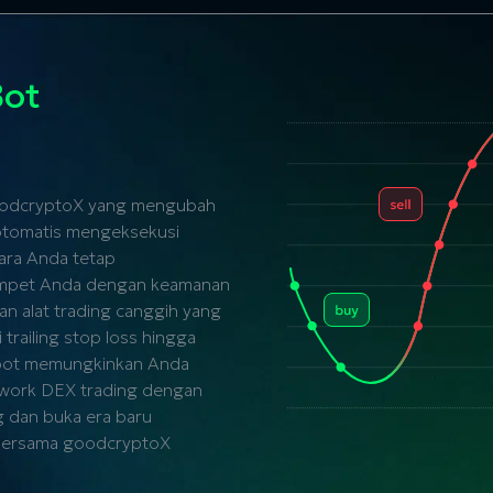
Bot
 goodcryptoX yang mengubah
 otomatis mengeksekusi
ara Anda tetap
ompet Anda dengan keamanan
n alat trading canggih yang
 trailing stop loss hingga
bot memungkinkan Anda
twork DEX
trading dengan
g dan buka era baru
ersama goodcryptoX