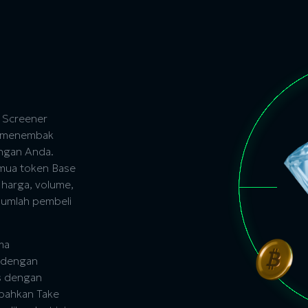
 Screener
s menembak
ingan Anda.
emua token Base
, harga, volume,
 jumlah pembeli
ma
i dengan
s dengan
mbahkan Take