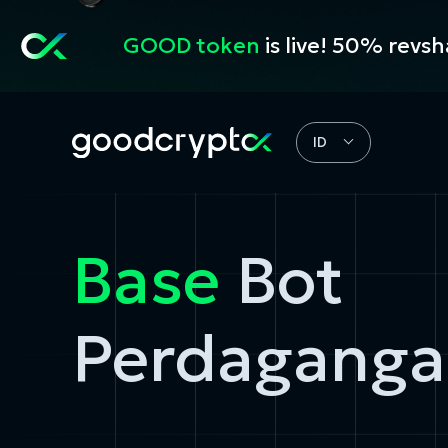
GOOD token
is live! 50% revs
ID
Base
Bot
Perdagang