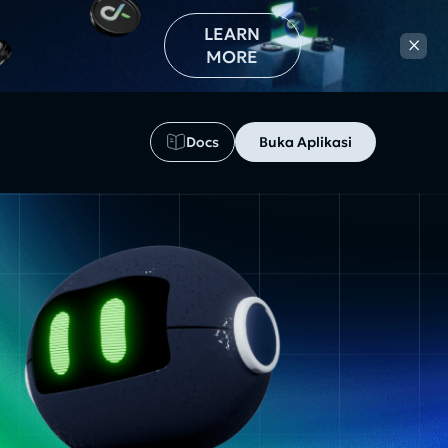
LEARN
×
MORE
Docs
Buka Aplikasi