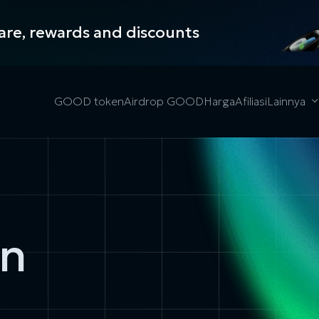
hare, rewards and discounts
GOOD token
Airdrop GOOD
Harga
Afiliasi
Lainnya
an