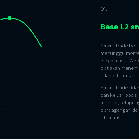
01.
Base L2 s
Smart Trade bot
menunggu momen 
harga masuk Anda
bot akan menempa
telah ditentukan.
Smart Trade tid
dan keluar posisi
monitor, tetapi
perdagangan den
otomatis.