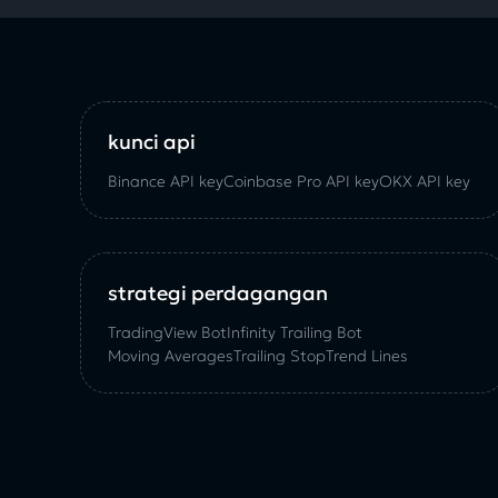
kunci api
Binance API key
Coinbase Pro API key
OKX API key
strategi perdagangan
TradingView Bot
Infinity Trailing Bot
Moving Averages
Trailing Stop
Trend Lines