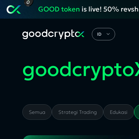
GOOD token
is live! 50% revs
ID
goodcrypto
Semua
Strategi Trading
Edukasi