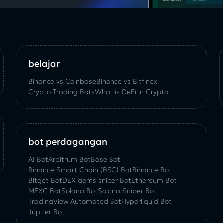
belajar
Binance vs Coinbase
Binance vs Bitfinex
Crypto Trading Bots
What is DeFi in Crypto
bot perdagangan
AI Bot
Arbitrum Bot
Base Bot
Binance Smart Chain (BSC) Bot
Binance Bot
Bitget Bot
DEX gems sniper Bot
Ethereum Bot
MEXC Bot
Solana Bot
Solana Sniper Bot
TradingView Automated Bot
Hyperliquid Bot
Jupiter Bot