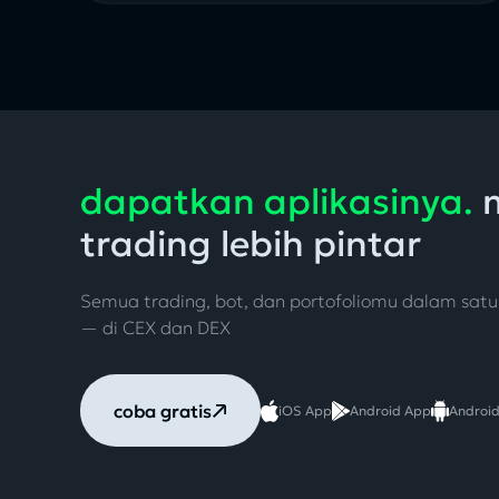
dapatkan aplikasinya.
m
trading lebih pintar
Semua trading, bot, dan portofoliomu dalam sat
— di CEX dan DEX
coba gratis
iOS App
Android App
Androi