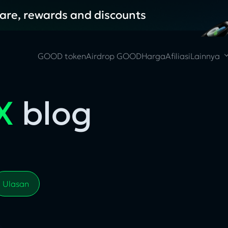
hare, rewards and discounts
GOOD token
Airdrop GOOD
Harga
Afiliasi
Lainnya
X
blog
Ulasan