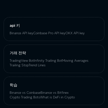
api 키
Binance API key
Coinbase Pro API key
OKX API key
거래 전략
TradingView Bot
Infinity Trailing Bot
Moving Averages
Trailing Stop
Trend Lines
학습
Binance vs Coinbase
Binance vs Bitfinex
Crypto Trading Bots
What is DeFi in Crypto