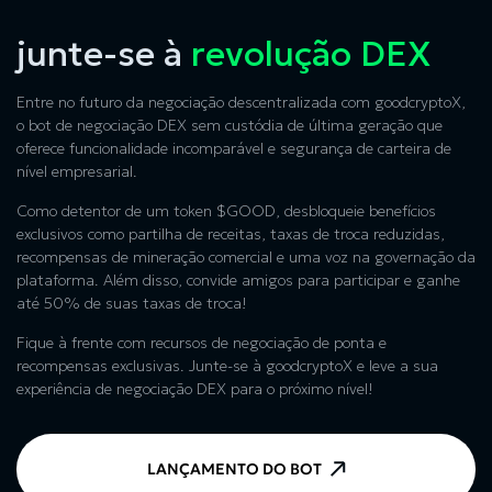
junte-se à
revolução DEX
Entre no futuro da negociação descentralizada com goodcryptoX,
o bot de negociação DEX sem custódia de última geração que
oferece funcionalidade incomparável e segurança de carteira de
nível empresarial.
Como detentor de um token $GOOD, desbloqueie benefícios
exclusivos como partilha de receitas, taxas de troca reduzidas,
recompensas de mineração comercial e uma voz na governação da
plataforma. Além disso, convide amigos para participar e ganhe
até 50% de suas taxas de troca!
Fique à frente com recursos de negociação de ponta e
recompensas exclusivas. Junte-se à goodcryptoX e leve a sua
experiência de negociação DEX para o próximo nível!
LANÇAMENTO DO BOT