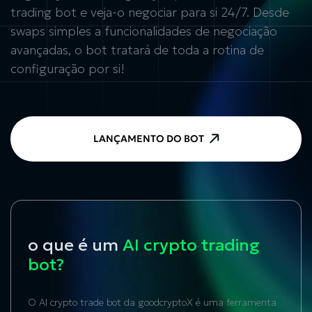
trading bot e veja-o negociar para si 24/7. Desde
swaps simples a funcionalidades de negociação
avançadas, o bot tratará de toda a rotina de
configuração por si!
LANÇAMENTO DO BOT
o que é um
AI crypto trading
bot?
O AI crypto trade bot da goodcryptoX é uma ferramenta