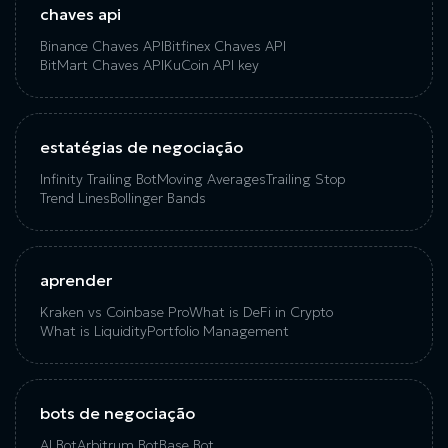
chaves api
Binance Chaves API
Bitfinex Chaves API
BitMart Chaves API
KuCoin API key
estatégias de negociação
Infinity Trailing Bot
Moving Averages
Trailing Stop
Trend Lines
Bollinger Bands
aprender
Kraken vs Coinbase Pro
What is DeFi in Crypto
What is Liquidity
Portfolio Management
bots de negociação
AI Bot
Arbitrum Bot
Base Bot