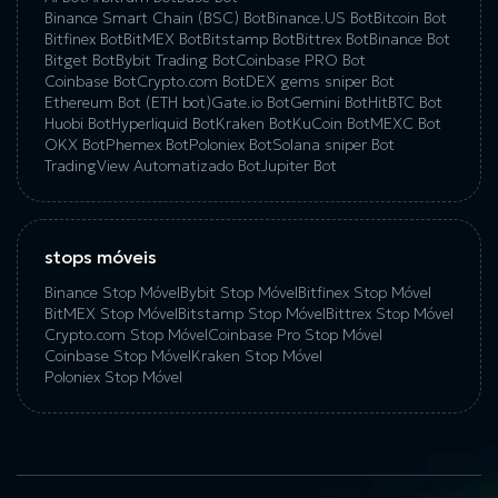
Binance Smart Chain (BSC) Bot
Binance.US Bot
Bitcoin Bot
Bitfinex Bot
BitMEX Bot
Bitstamp Bot
Bittrex Bot
Binance Bot
Bitget Bot
Bybit Trading Bot
Coinbase PRO Bot
Coinbase Bot
Crypto.com Bot
DEX gems sniper Bot
Ethereum Bot (ETH bot)
Gate.io Bot
Gemini Bot
HitBTC Bot
Huobi Bot
Hyperliquid Bot
Kraken Bot
KuCoin Bot
MEXC Bot
OKX Bot
Phemex Bot
Poloniex Bot
Solana sniper Bot
TradingView Automatizado Bot
Jupiter Bot
stops móveis
Binance Stop Móvel
Bybit Stop Móvel
Bitfinex Stop Móvel
BitMEX Stop Móvel
Bitstamp Stop Móvel
Bittrex Stop Móvel
Crypto.com Stop Móvel
Coinbase Pro Stop Móvel
Coinbase Stop Móvel
Kraken Stop Móvel
Poloniex Stop Móvel