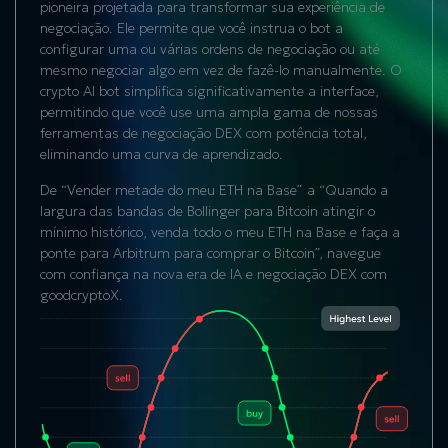
pioneira projetada para transformar sua experiência de
negociação. Ele permite que você instrua o bot a
configurar uma ou várias ordens de negociação ou até
mesmo negociar algo em vez de fazê-lo manualmente. O
crypto AI bot simplifica significativamente a interface,
permitindo que você use uma ampla gama de nossas
ferramentas de negociação DEX com potência total,
eliminando uma curva de aprendizado.
De “Vender metade do meu ETH na Base” a “Quando a
largura das bandas de Bollinger para Bitcoin atingir o
mínimo histórico, venda todo o meu ETH na Base e faça a
ponte para Arbitrum para comprar o Bitcoin”, navegue
com confiança na nova era de IA e negociação DEX com
goodcryptoX.