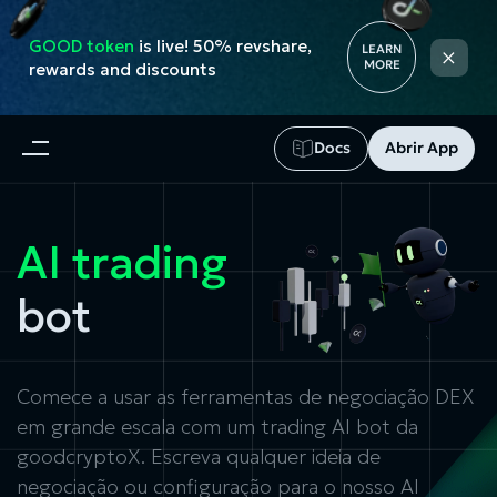
GOOD token
is live! 50% revshare,
×
LEARN
MORE
rewards and discounts
Docs
Abrir App
AI trading
bot
Comece a usar as ferramentas de negociação DEX
em grande escala com um trading AI bot da
goodcryptoX. Escreva qualquer ideia de
negociação ou configuração para o nosso AI