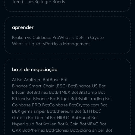
Trend Lines
Bollinger Bands
aprender
Kraken vs Coinbase Pro
What is DeFi in Crypto
What is Liquidity
Portfolio Management
bots de negociação
AI Bot
Arbitrum Bot
Base Bot
Binance Smart Chain (BSC) Bot
Binance.US Bot
Bitcoin Bot
Bitfinex Bot
BitMEX Bot
Bitstamp Bot
Bittrex Bot
Binance Bot
Bitget Bot
Bybit Trading Bot
Coinbase PRO Bot
Coinbase Bot
Crypto.com Bot
DEX gems sniper Bot
Ethereum Bot (ETH bot)
Gate.io Bot
Gemini Bot
HitBTC Bot
Huobi Bot
Hyperliquid Bot
Kraken Bot
KuCoin Bot
MEXC Bot
OKX Bot
Phemex Bot
Poloniex Bot
Solana sniper Bot