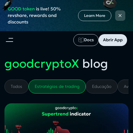
GOOD token
is live! 50%
×
revshare, rewards and
Learn More
discounts
Docs
Abrir App
goodcryptoX
blog
Todos
Estratégias de trading
Educação
Aval