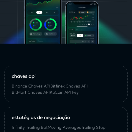
chaves api
Binance Chaves API
Bitfinex Chaves API
BitMart Chaves API
KuCoin API key
estatégias de negociação
Infinity Trailing Bot
Moving Averages
Trailing Stop