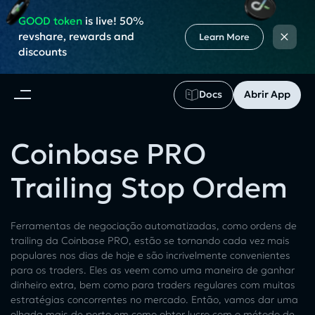
GOOD token
is live! 50%
×
revshare, rewards and
Learn More
discounts
Docs
Abrir App
Coinbase PRO
Trailing Stop Ordem
Ferramentas de negociação automatizadas, como ordens de
trailing da Coinbase PRO, estão se tornando cada vez mais
populares nos dias de hoje e são incrivelmente convenientes
para os traders. Eles as veem como uma maneira de ganhar
dinheiro extra, bem como para traders regulares com muitas
estratégias concorrentes no mercado. Então, vamos dar uma
olhada mais de perto em como obter lucro com o método de