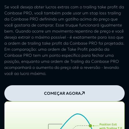
Se você deseja obter lucros extras com o trailing take profit da
Coinbase PRO, você também pode usar um stop loss trailing
da Coinbase PRO definindo um gatilho acima do preço que
você gostaria de comprar. Esse truque funcionará igualmente
bem. Quando ocorre um movimento repentino de preço e você
deseja extrair o máximo possível - é exatamente para isso que
a ordem de trailing take profit da Coinbase PRO foi projetada.
Em comparação: uma ordem de Take Profit padrão da
Coinbase PRO tem um ponto específico para fechar uma
posição, enquanto uma ordem de Trailing da Coinbase PRO
acompanhará o aumento do preço até a reversão - levando
você ao lucro máximo.
COMEÇAR AGORA