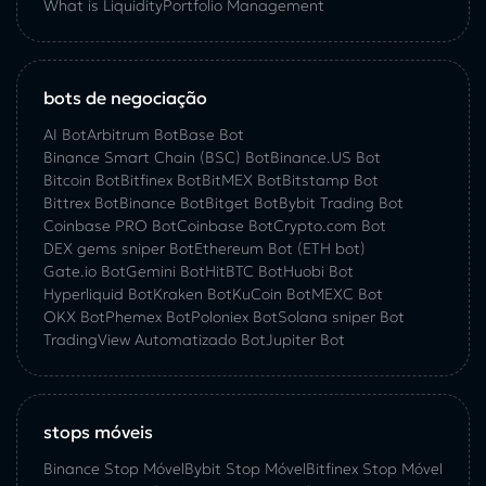
What is Liquidity
Portfolio Management
bots de negociação
AI Bot
Arbitrum Bot
Base Bot
Binance Smart Chain (BSC) Bot
Binance.US Bot
Bitcoin Bot
Bitfinex Bot
BitMEX Bot
Bitstamp Bot
Bittrex Bot
Binance Bot
Bitget Bot
Bybit Trading Bot
Coinbase PRO Bot
Coinbase Bot
Crypto.com Bot
DEX gems sniper Bot
Ethereum Bot (ETH bot)
Gate.io Bot
Gemini Bot
HitBTC Bot
Huobi Bot
Hyperliquid Bot
Kraken Bot
KuCoin Bot
MEXC Bot
OKX Bot
Phemex Bot
Poloniex Bot
Solana sniper Bot
TradingView Automatizado Bot
Jupiter Bot
stops móveis
Binance Stop Móvel
Bybit Stop Móvel
Bitfinex Stop Móvel