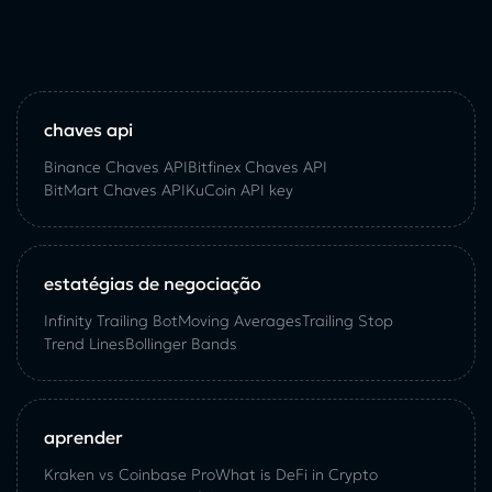
chaves api
Binance Chaves API
Bitfinex Chaves API
BitMart Chaves API
KuCoin API key
estatégias de negociação
Infinity Trailing Bot
Moving Averages
Trailing Stop
Trend Lines
Bollinger Bands
aprender
Kraken vs Coinbase Pro
What is DeFi in Crypto