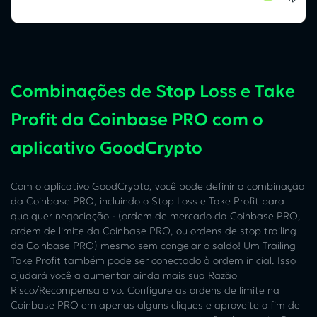
Combinações de Stop Loss e Take
Profit da Coinbase PRO com o
aplicativo GoodCrypto
Com o aplicativo GoodCrypto, você pode definir a combinação
da Coinbase PRO, incluindo o Stop Loss e Take Profit para
qualquer negociação - (ordem de mercado da Coinbase PRO,
ordem de limite da Coinbase PRO, ou ordens de stop trailing
da Coinbase PRO) mesmo sem congelar o saldo! Um Trailing
Take Profit também pode ser conectado à ordem inicial. Isso
ajudará você a aumentar ainda mais sua Razão
Risco/Recompensa alvo. Configure as ordens de limite na
Coinbase PRO em apenas alguns cliques e aproveite o fim de