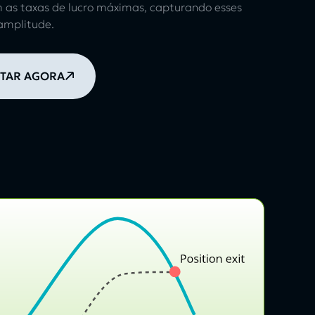
 as taxas de lucro máximas, capturando esses
amplitude.
TAR AGORA