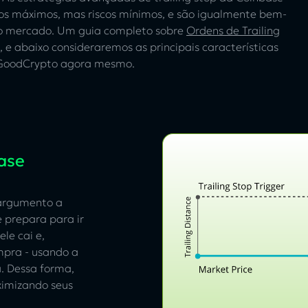
os máximos, mas riscos mínimos, e são igualmente bem-
o mercado. Um guia completo sobre
Ordens de Trailing
 e abaixo consideraremos as principais características
a GoodCrypto agora mesmo.
ase
 argumento a
 prepara para ir
le cai e,
mpra - usando a
a. Dessa forma,
ximizando seus