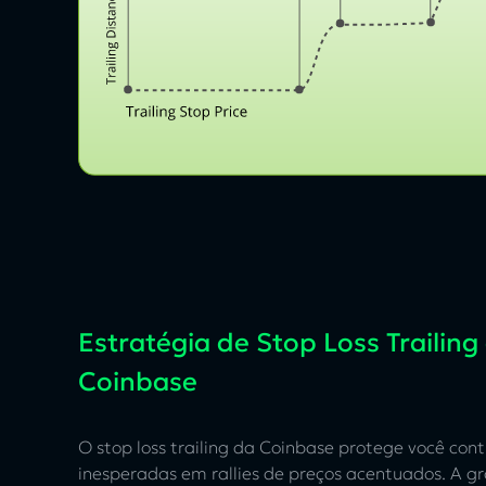
Estratégia de Stop Loss Trailing
Coinbase
O stop loss trailing da Coinbase protege você con
inesperadas em rallies de preços acentuados. A 