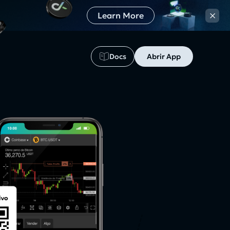
×
Learn More
Docs
Abrir App