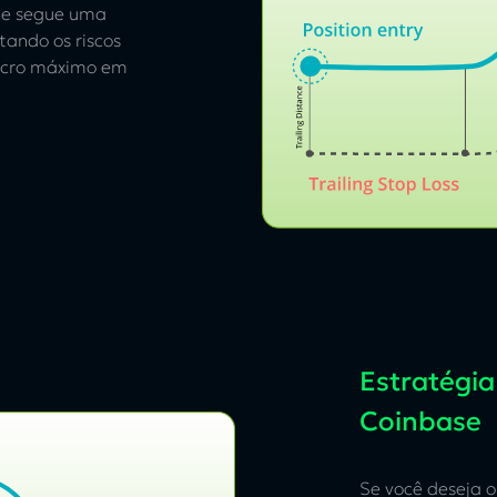
ele segue uma
tando os riscos
lucro máximo em
Estratégia
Coinbase
Se você deseja ob