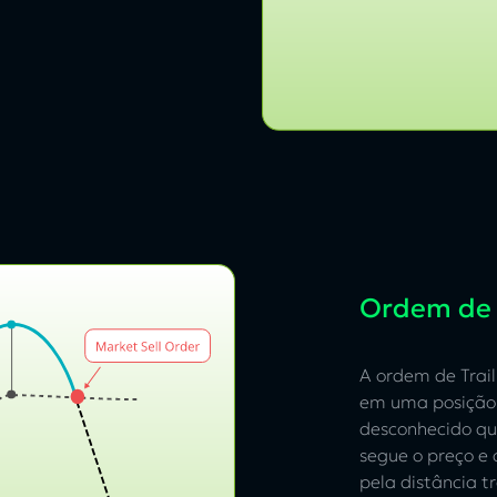
Ordem de T
A ordem de Trail
em uma posição 
desconhecido qua
segue o preço e
pela distância tr