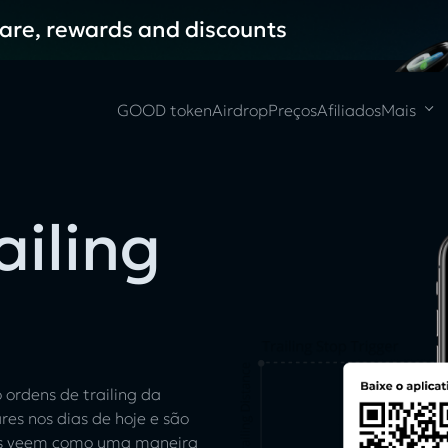
hare, rewards and discounts
GOOD token
Airdrop
Preços
Afiliados
Mais
ailing
m
ordens de trailing da
es nos dias de hoje e são
s as veem como uma maneira