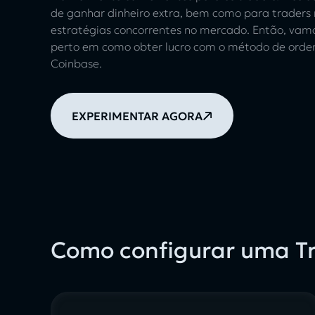
de ganhar dinheiro extra, bem como para traders
estratégias concorrentes no mercado. Então, vam
perto em como obter lucro com o método de ordem
Coinbase.
EXPERIMENTAR AGORA
Como configurar uma Tr