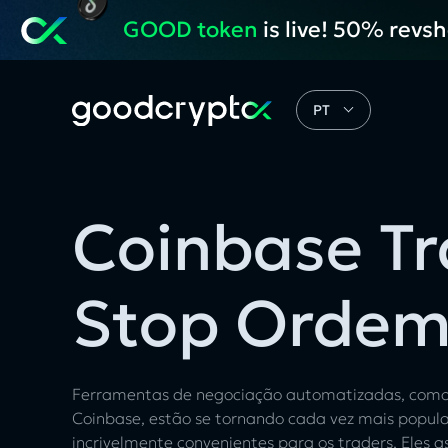
GOOD token
is live! 50% revs
PT
Coinbase Tr
Stop Orde
Ferramentas de negociação automatizadas, como 
Coinbase, estão se tornando cada vez mais popular
incrivelmente convenientes para os traders. Ele