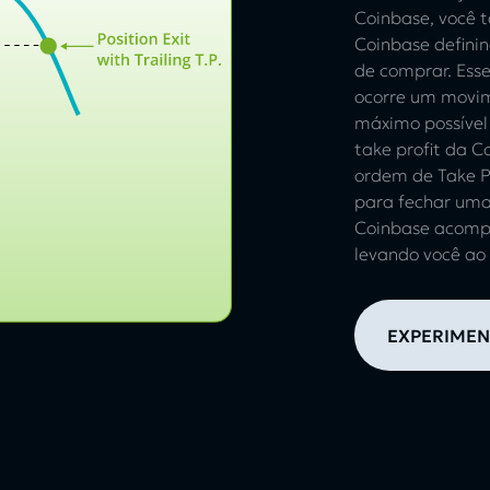
Coinbase, você 
Coinbase defini
de comprar. Ess
ocorre um movime
máximo possível 
take profit da 
ordem de Take P
para fechar uma
Coinbase acompa
levando você ao
EXPERIMEN