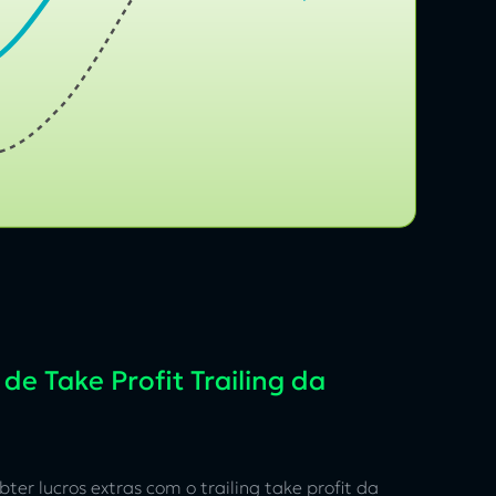
 de Take Profit Trailing da
ter lucros extras com o trailing take profit da