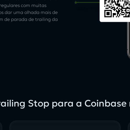
 regulares com muitas
os dar uma olhada mais de
 de parada de trailing da
ailing Stop para a Coinbase