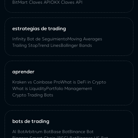
BitMart Claves API
OKX Claves API
estrategias de trading
Infinity Bot de Seguimiento
Moving Averages
Trailing Stop
Trend Lines
Bollinger Bands
aprender
Kraken vs Coinbase Pro
What is DeFi in Crypto
What is Liquidity
Portfolio Management
Crypto Trading Bots
bots de trading
AI Bot
Arbitrum Bot
Base Bot
Binance Bot