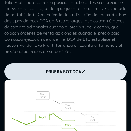
Take Profit para cerrar la posición mucho antes si el precio se
mueve en su contra, al tiempo que mantiene un nivel esperado
de rentabilidad. Dependiendo de la dirección del mercado, hay
dos tipos de bots DCA de Bitcoin: largos, que colocan órdenes
de compra adicionales cuando el precio sube; y cortos, que
colocan órdenes de venta adicionales cuando el precio baja.
Con cada ejecución de orden, el DCA de BTC establece el
nuevo nivel de Take Profit, teniendo en cuenta el tamaño y el
precio actualizados de su posición.
PRUEBA BOT DCA