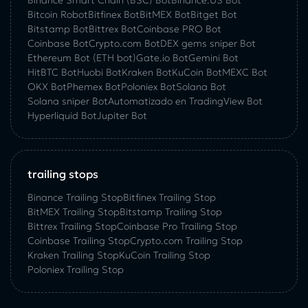
Binance Smart Chain (BSC) Bot
Binance.US Bot
Bitcoin Robot
Bitfinex Bot
BitMEX Bot
Bitget Bot
Bitstamp Bot
Bittrex Bot
Coinbase PRO Bot
Coinbase Bot
Crypto.com Bot
DEX gems sniper Bot
Ethereum Bot (ETH bot)
Gate.io Bot
Gemini Bot
HitBTC Bot
Huobi Bot
Kraken Bot
KuCoin Bot
MEXC Bot
OKX Bot
Phemex Bot
Poloniex Bot
Solana Bot
Solana sniper Bot
Automatizado en TradingView Bot
Hyperliquid Bot
Jupiter Bot
trailing stops
Binance Trailing Stop
Bitfinex Trailing Stop
BitMEX Trailing Stop
Bitstamp Trailing Stop
Bittrex Trailing Stop
Coinbase Pro Trailing Stop
Coinbase Trailing Stop
Crypto.com Trailing Stop
Kraken Trailing Stop
KuСoin Trailing Stop
Poloniex Trailing Stop