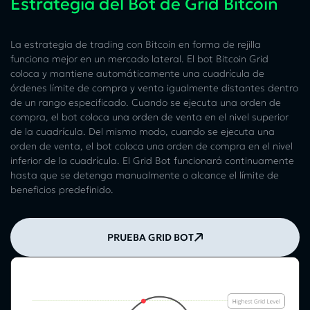
Estrategia del Bot de Grid Bitcoin
La estrategia de trading con Bitcoin en forma de rejilla
funciona mejor en un mercado lateral. El bot Bitcoin Grid
coloca y mantiene automáticamente una cuadrícula de
órdenes límite de compra y venta igualmente distantes dentro
de un rango especificado. Cuando se ejecuta una orden de
compra, el bot coloca una orden de venta en el nivel superior
de la cuadrícula. Del mismo modo, cuando se ejecuta una
orden de venta, el bot coloca una orden de compra en el nivel
inferior de la cuadrícula. El Grid Bot funcionará continuamente
hasta que se detenga manualmente o alcance el límite de
beneficios predefinido.
PRUEBA GRID BOT