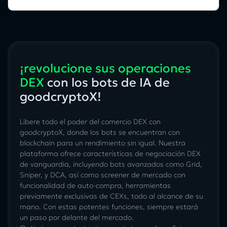
¡revolucione sus operaciones
DEX
con los bots de IA de
goodcryptoX!
Libere todo el poder del comercio DEX con
goodcryptoX, donde los bots se encuentran con
blockchain para un rendimiento sin igual. Nuestra
plataforma ofrece características de negociación DEX
de vanguardia, incluyendo bots avanzados como Grid,
Sniper, y DCA, así como screener de mercado con
funcionalidad de auto-compra, herramientas
previamente exclusivas de CEXs, todo al alcance de su
mano. Con estas potentes funciones, siempre estará
un paso por delante del mercado.