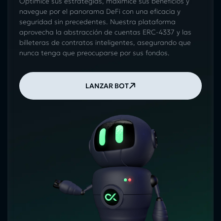
Optimice sus estrategias, maximice sus beneficios y
navegue por el panorama DeFi con una eficacia y
seguridad sin precedentes. Nuestra plataforma
aprovecha la abstracción de cuentas ERC-4337 y las
billeteras de contratos inteligentes, asegurando que
nunca tenga que preocuparse por sus fondos.
LANZAR BOT