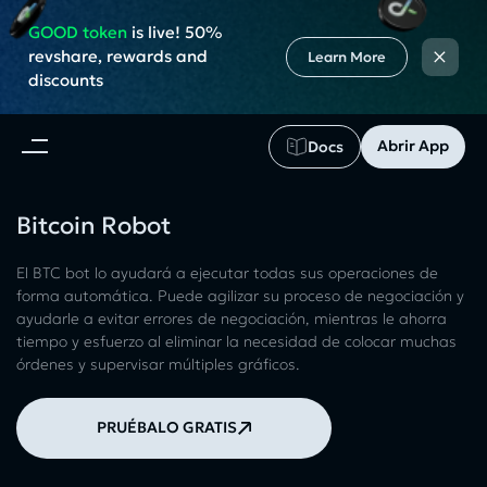
GOOD token
is live! 50%
×
revshare, rewards and
Learn More
discounts
Abrir App
Docs
Bitcoin Robot
El BTC bot lo ayudará a ejecutar todas sus operaciones de
forma automática. Puede agilizar su proceso de negociación y
ayudarle a evitar errores de negociación, mientras le ahorra
tiempo y esfuerzo al eliminar la necesidad de colocar muchas
órdenes y supervisar múltiples gráficos.
PRUÉBALO GRATIS