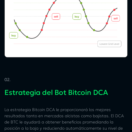
02.
Estrategia del Bot Bitcoin DCA
La estrategia Bitcoin DCA le proporcionará los mejores
resultados tanto en mercados alcistas como bajistas. El DCA
de BTC le ayudará a obtener beneficios promediando la
posición a la baja y reduciendo automáticamente su nivel de