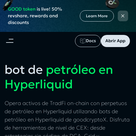
GOOD token
is live! 50%
×
revshare, rewards and
Learn More
discounts
Docs
Abrir App
bot de
petróleo en
Hyperliquid
Opera activos de TradFi on-chain con perpetuos
de petróleo en Hyperliquid utilizando bots de
petróleo en Hyperliquid de goodcryptoX. Disfruta
de herramientas de nivel de CEX: desde
estrategias sin código de DCA, Grid y