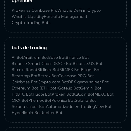
aprender
Kraken vs Coinbase Pro
What is DeFi in Crypto
What is Liquidity
Portfolio Management
Crypto Trading Bots
bots de trading
AI Bot
Arbitrum Bot
Base Bot
Binance Bot
Binance Smart Chain (BSC) Bot
Binance.US Bot
Bitcoin Robot
Bitfinex Bot
BitMEX Bot
Bitget Bot
Bitstamp Bot
Bittrex Bot
Coinbase PRO Bot
Coinbase Bot
Crypto.com Bot
DEX gems sniper Bot
Ethereum Bot (ETH bot)
Gate.io Bot
Gemini Bot
HitBTC Bot
Huobi Bot
Kraken Bot
KuCoin Bot
MEXC Bot
OKX Bot
Phemex Bot
Poloniex Bot
Solana Bot
Solana sniper Bot
Automatizado en TradingView Bot
Hyperliquid Bot
Jupiter Bot