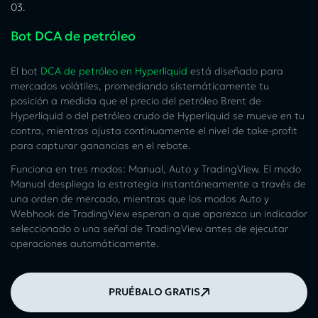
03.
Bot DCA de petróleo
El bot
DCA de petróleo en Hyperliquid
está diseñado para
mercados volátiles, promediando sistemáticamente tu
posición a medida que el
precio del petróleo Brent de
Hyperliquid
o del
petróleo crudo de Hyperliquid
se mueve en tu
contra, mientras ajusta continuamente el nivel de take-profit
para capturar ganancias en el rebote.
Funciona en tres modos: Manual, Auto y TradingView. El modo
Manual despliega la estrategia instantáneamente a través de
una orden de mercado, mientras que los modos Auto y
Webhook de TradingView esperan a que aparezca un indicador
seleccionado o una señal de TradingView antes de ejecutar
operaciones automáticamente.
PRUÉBALO GRATIS