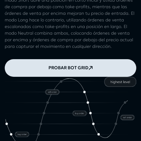
de compra por debajo como take-profits, mientras que las
órdenes de venta por encima mejoran tu precio de entrada. El
modo Long hace lo contrario, utilizando órdenes de venta
escalonadas como take-profits en una posición en largo. El
modo Neutral combina ambos, colocando órdenes de venta
por encima y órdenes de compra por debajo del precio actual
para capturar el movimiento en cualquier dirección.
PROBAR BOT GRID