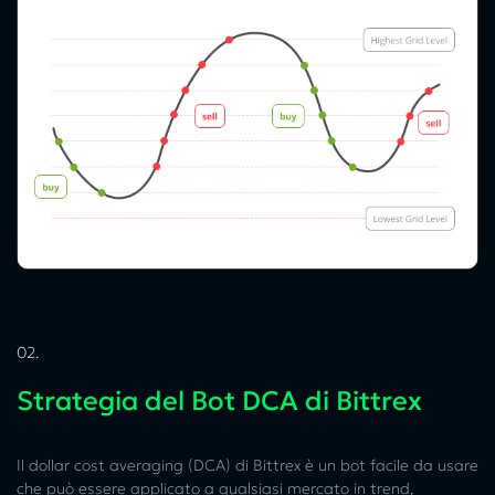
02.
Strategia del Bot DCA di Bittrex
Il dollar cost averaging (DCA) di Bittrex è un bot facile da usare
che può essere applicato a qualsiasi mercato in trend,