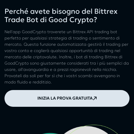
Perché avete bisogno del Bittrex
Trade Bot di Good Crypto?
Nell'app GoodCrypto troverete un Bittrex API trading bot
perfetto per qualsiasi strategia di trading o sentimento di
mercato. Questa funzione automatizzata gestirà il trading per
vostro conto e coglierà qualsiasi opportunità di trading nel
mercato delle criptovalute. Inoltre, i bot di trading Bittrex di
GoodCrypto sono giustamente considerati tra i più semplici da
usare, all'avanguardia e a prezzi ragionevoli nella nicchia.
Provateli da soli per far sì che i vostri scambi avvengano in
modo fluido e redditizio.
INIZIA LA PROVA GRATUITA