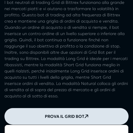
I bot neutrali di trading Grid di Bittrex funzionano alla grande
nei mercati piatti e vi aiutano a trasformare la volatilità in
profitto. Questo bot di trading ad alta frequenza di Bittrex
crea e mantiene una griglia di ordini di acquisto e vendita.
Quando un ordine di acquisto o di vendita si riempie, il bot
inserisce un contro-ordine di un livello superiore o inferiore alla
griglia. Quindi, il bot continua a funzionare finché non
raggiunge il suo obiettivo di profitto o la condizione di stop.
Inoltre, sono disponibili altre due opzioni di Grid Bot per il
trading su Bittrex. La modalità Long Grid è ideale per i mercati
ribassisti, mentre la modalità Short Grid funziona meglio in
quelli rialzisti, perché inizialmente Long Grid inserisce ordini di
acquisto su tutti i livelli della griglia, mentre Short Grid
inserisce ordini di vendita. La modalità Natural colloca gli ordini
di vendita al di sopra del prezzo di mercato e gli ordini di
acquisto al di sotto di esso.
PROVA IL GRID BOT