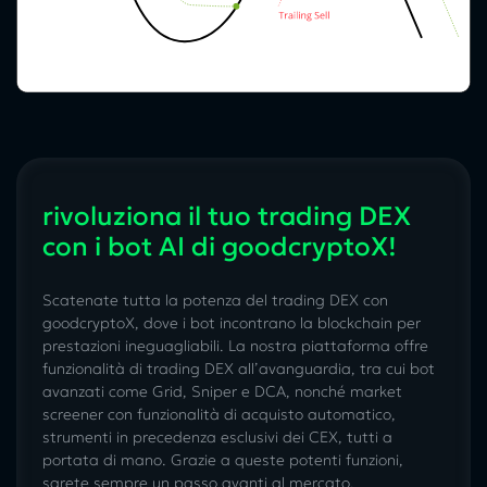
rivoluziona il tuo trading DEX
con i bot AI di goodcryptoX!
Scatenate tutta la potenza del trading DEX con
goodcryptoX, dove i bot incontrano la blockchain per
prestazioni ineguagliabili. La nostra piattaforma offre
funzionalità di trading DEX all’avanguardia, tra cui bot
avanzati come Grid, Sniper e DCA, nonché market
screener con funzionalità di acquisto automatico,
strumenti in precedenza esclusivi dei CEX, tutti a
portata di mano. Grazie a queste potenti funzioni,
sarete sempre un passo avanti al mercato.