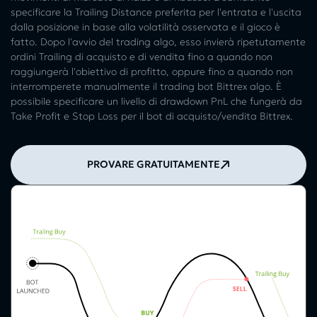
specificare la Trailing Distance preferita per l'entrata e l'uscita
dalla posizione in base alla volatilità osservata e il gioco è
fatto. Dopo l'avvio del trading algo, esso invierà ripetutamente
ordini Trailing di acquisto e di vendita fino a quando non
raggiungerà l'obiettivo di profitto, oppure fino a quando non
interromperete manualmente il trading bot Bittrex algo. È
possibile specificare un livello di drawdown PnL che fungerà da
Take Profit e Stop Loss per il bot di acquisto/vendita Bittrex.
PROVARE GRATUITAMENTE