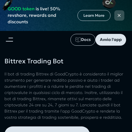
GOOD token
is live! 50%
×
revshare, rewards and
Learn More
discounts
Docs
Avvia l'app
Bittrex Trading Bot
Il bot di trading Bittrex di GoodCrypto è considerato il miglior
strumento per generare reddito passivo e aiuta i trader ad
aumentare i profitti e a ridurre le perdite nel trading di
criptovalute in qualsiasi ciclo di mercato. Inoltre, utilizzando il
bot di trading Bittrex, rimarrete attivi sul mercato delle
criptovalute 24 ore su 24, 7 giorni su 7. Lanciate quindi il bot
Bittrex per il trading tramite l'app GoodCrypto e rendete la
vostra strategia di trading sostenibile, prospera e redditizia.