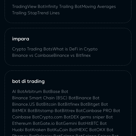
TradingView Bot
Infinity Trailing Bot
Moving Averages
Trailing Stop
Trend Lines
impara
Crypto Trading Bots
What is DeFi in Crypto
Binance vs Coinbase
Binance vs Bitfinex
bot di trading
AI Bot
Arbitrum Bot
Base Bot
Binance Smart Chain (BSC) Bot
Binance Bot
Binance.US Bot
Bitcoin Bot
Bitfinex Bot
Bitget Bot
BitMEX Bot
Bitstamp Bot
Bittrex Bot
Coinbase PRO Bot
Coinbase Bot
Crypto.com Bot
DEX gems sniper Bot
Ethereum Bot
Gate.io Bot
Gemini Bot
HitBTC Bot
Huobi Bot
Kraken Bot
KuCoin Bot
MEXC Bot
OKX Bot
Phemex Bot
Poloniex Bot
Solana Bot
Solana Sniper Bot