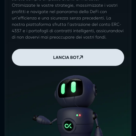
Ottimizzate le vostre strategie, massimizzate i vostri
profitti e navigate nel panorama della DeFi con
un’efficienza e una sicurezza senza precedenti. La
nostra piattaforma sfrutta l’astrazione del conto ERC-
4337 e i portafogli di contratti intelligenti, assicurandovi
di non dovervi mai preoccupare dei vostri fondi.
LANCIA BOT