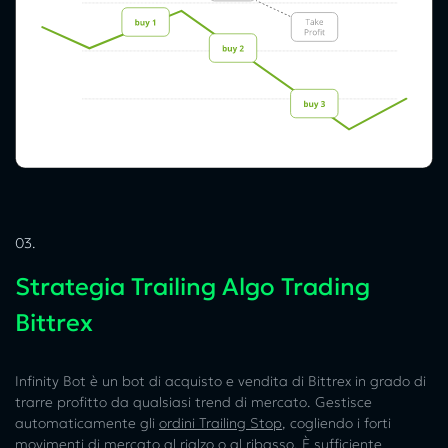
03.
Strategia Trailing Algo Trading
Bittrex
Infinity Bot è un bot di acquisto e vendita di Bittrex in grado di
trarre profitto da qualsiasi trend di mercato. Gestisce
automaticamente gli
ordini Trailing Stop
, cogliendo i forti
movimenti di mercato al rialzo o al ribasso. È sufficiente