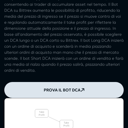
consentendo ai trader di accumulare asset nel tempo. Il Bot
DCA su Bittrex aumenta le possibilità di profitto, riducendo la
media del prezzo di ingresso se il prezzo si muove contro di voi
e regolando automaticamente il take profit per riflettere la
dimensione attuale della posizione e il prezzo di ingresso. In
base all'andamento del prezzo osservato, è possibile scegliere
un DCA lungo o un DCA corto su Bittrex. Il bot Long DCA inizierà
con un ordine di acquisto e scenderà in media piazzando
ulteriori ordini di acquisto man mano che il prezzo di mercato
scende. Il bot Short DCA inizierà con un ordine di vendita e farà
una media al rialzo quando il prezzo salirà, piazzando ulteriori
ordini di vendita.
PROVA IL BOT DCA