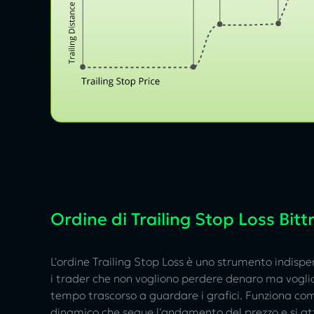
Ordine di Trailing Stop Loss Bitt
L'ordine Trailing Stop Loss è uno strumento indispe
i trader che non vogliono perdere denaro ma voglion
tempo trascorso a guardare i grafici. Funziona co
dinamico che segue l'andamento del prezzo e si at