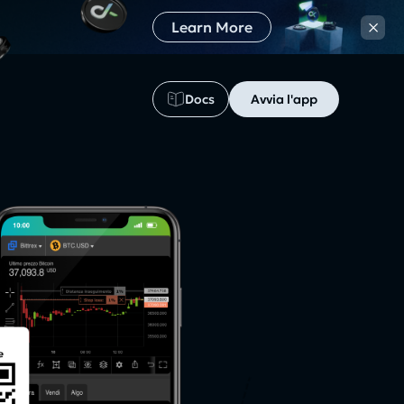
×
Learn More
Docs
Avvia l'app