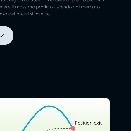
tenere il massimo profitto uscendo dal mercato
a dei prezzi si inverte.
A