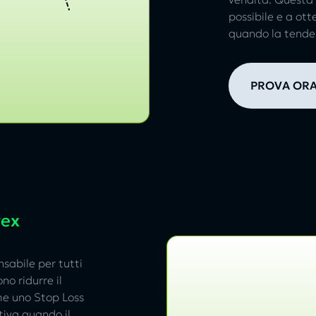
possibile e a ot
quando la tendenz
PROVA OR
rex
nsabile per tutti
o ridurre il
me uno Stop Loss
tiva quando il