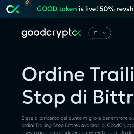
GOOD token
is live! 50% revs
IT
Ordine Trail
Stop di Bitt
Siete alla ricerca del punto migliore per entrare o 
ordini Trailing Stop Bittrex avanzati di GoodCrypt
questo problema. Indipendentemente dal ciclo di m