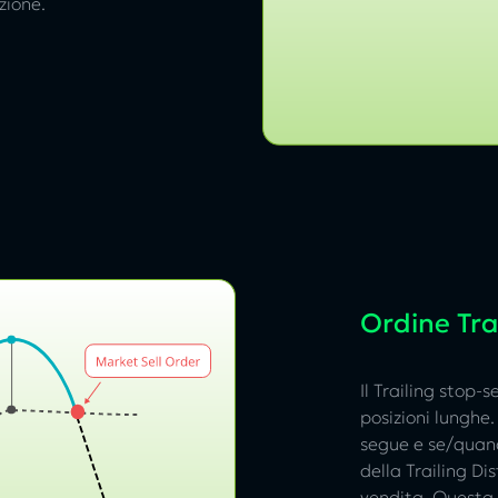
zione.
Ordine Trai
Il Trailing stop-
posizioni lunghe.
segue e se/quan
della Trailing Di
vendita. Questa 