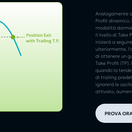
Analogamente al 
Profit dinamico. 
modalità dormien
il livello di Tak
inizierà a seguir
ulteriormente, l'
di ottenere un g
Take Profit (TP). 
quando la tenden
di trailing prede
ignorerà le oscil
attivato, aumenta
PROVA OR