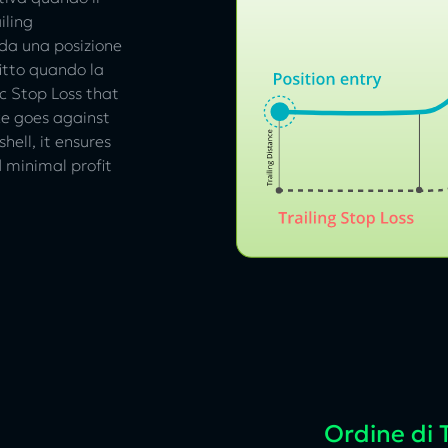
iling
 da una posizione
fitto quando la
ic Stop Loss that
ce goes against
hell, it ensures
 minimal profit
Ordine di T