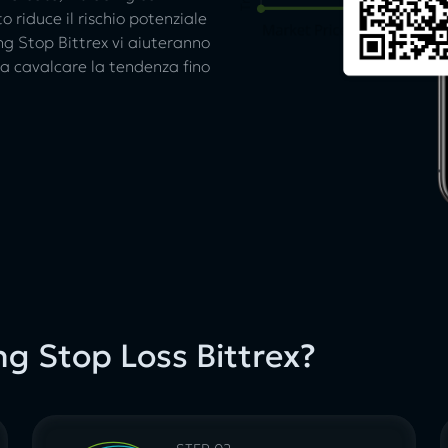
 riduce il rischio potenziale
ling Stop Bittrex vi aiuteranno
 a cavalcare la tendenza fino
ng Stop Loss Bittrex?