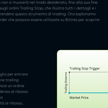
 non si muoverà nel modo desiderato, fino alla sua fine.
i ordini Trailing Stop, che illustra tutti i dettagli e i
omprendere questo strumento di trading. Ora esploriamo
rder che possono essere utilizzate su Bittrex per scoprire
eglio per entrare
ine trailing
isce un ordine
denza al ribasso
ta
à al ribasso,