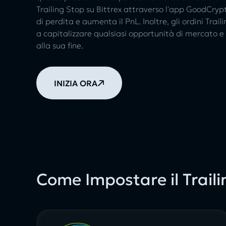
Trailing Stop su Bittrex attraverso l'app GoodCrypto
di perdita e aumenta il PnL. Inoltre, gli ordini Trai
a capitalizzare qualsiasi opportunità di mercato e
alla sua fine.
INIZIA ORA
Come Impostare il Traili