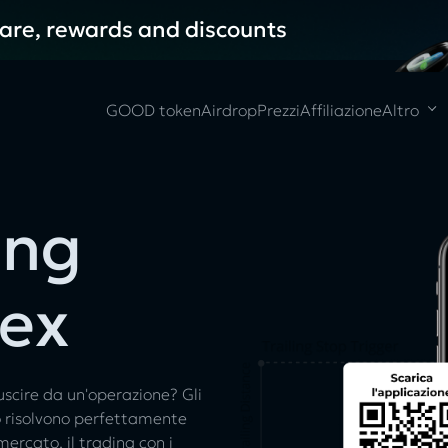
hare, rewards and discounts
GOOD token
Airdrop
Prezzi
Affiliazione
Altro
ing
rex
uscire da un'operazione? Gli
o risolvono perfettamente
ercato, il trading con i