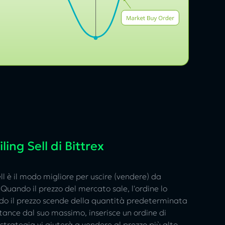
ling Sell di Bittrex
sell è il modo migliore per uscire (vendere) da
 Quando il prezzo del mercato sale, l'ordine lo
do il prezzo scende della quantità predeterminata
stance dal suo massimo, inserisce un ordine di
strategia vi aiuterà a vendere al prezzo più alto