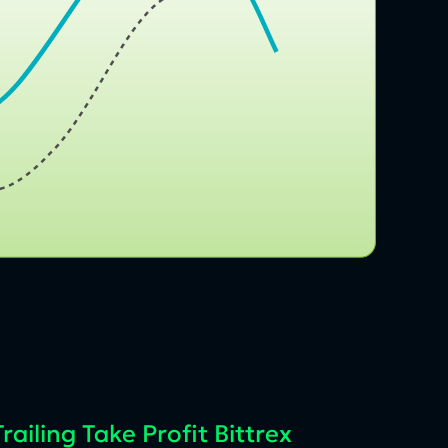
railing Take Profit Bittrex