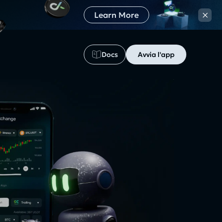
×
Learn More
Docs
Avvia l'app