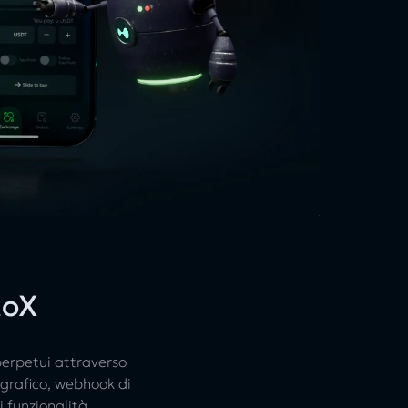
toX
perpetui attraverso
l grafico, webhook di
i funzionalità