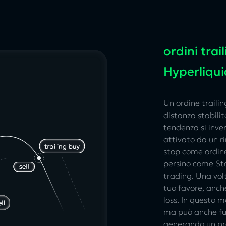
ordini trai
Hyperliqui
Un ordine traili
distanza stabili
tendenza si inver
attivato da un ri
stop come ordine
persino come Sto
trading. Una vol
tuo favore, anche
loss. In questo m
ma può anche fun
generando un pro