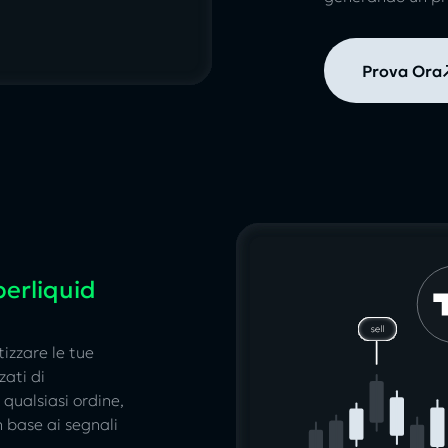
Prova Ora
erliquid
izzare le tue
zati di
qualsiasi ordine,
n base ai segnali