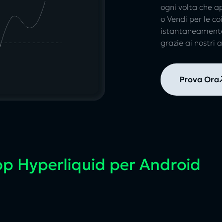
ogni volta che a
o Vendi per le c
istantaneamente 
grazie ai nostri a
Prova Ora
p Hyperliquid per Android