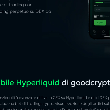
le di trading con
rading perpetuo su DEX da
ile Hyperliquid
di goodcryp
zionalità avanzate di livello CEX su Hyperliquid e altri DEX 
ncludono bot di trading crypto, visualizzazione degli ordini su
lisi tecnica e altro ancora. Scarica l’app goodcryptoX e godit