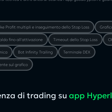
ke Profit multipli e inseguimento dello Stop Loss
Grafic
ldo fino all'attivazione
Timeout dello Stop Loss
Ol
cnica
Bot Infinity Trailing
Terminale DEX
ente sul grafico
ienza di trading su
app Hyperl