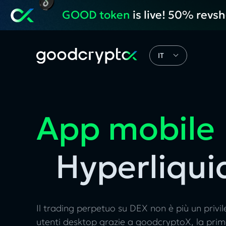
GOOD token
is live! 50% revs
IT
App mobile
Hyperliqui
Il trading perpetuo su DEX non è più un privil
utenti desktop grazie a goodcryptoX, la pri