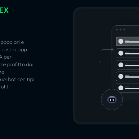
DEX
 popolari e
a nostra app
CA per
rre profitto dai
are
uoi bot con tipi
ofit