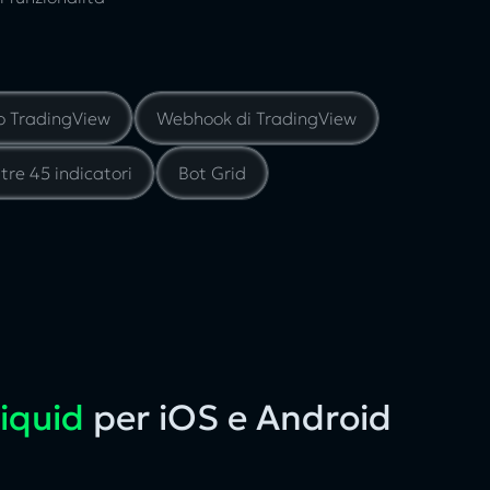
o TradingView
Webhook di TradingView
tre 45 indicatori
Bot Grid
iquid
per iOS e Android