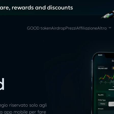
hare, rewards and discounts
GOOD token
Airdrop
Prezzi
Affiliazione
Altro
d
egio riservato solo agli
ma app mobile per fare