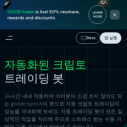
GOOD token
is live! 50% revshare,
×
LEARN
MORE
rewards and discounts
Docs
앱 실행
자동화된 크립토
트레이딩 봇
24시간 내내 작동하여 여러분이 신경 쓰지 않아도 되
는 goodcryptoX의 봇으로
자동 크립토 트레이딩
의
성능을 극대화해 보세요.
자동 트레이딩 봇
이 모든 일
상적인 작업을 처리해 주므로 스트레스 받는 수동 거
래와 기회 손실에서 벗어날 수 있습니다.