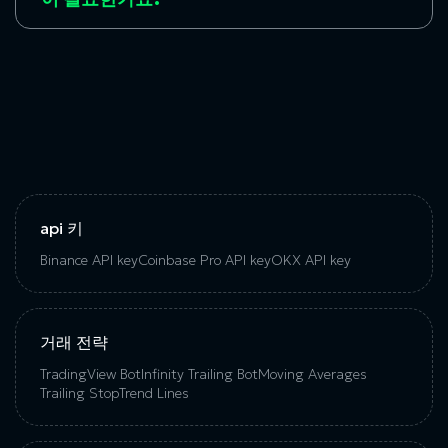
api 키
Binance API key
Coinbase Pro API key
OKX API key
거래 전략
TradingView Bot
Infinity Trailing Bot
Moving Averages
Trailing Stop
Trend Lines