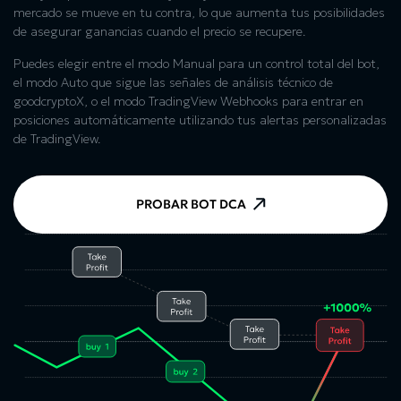
mercado se mueve en tu contra, lo que aumenta tus posibilidades
de asegurar ganancias cuando el precio se recupere.
Puedes elegir entre el modo Manual para un control total del bot,
el modo Auto que sigue las señales de análisis técnico de
goodcryptoX, o el modo TradingView Webhooks para entrar en
posiciones automáticamente utilizando tus alertas personalizadas
de TradingView.
PROBAR BOT DCA