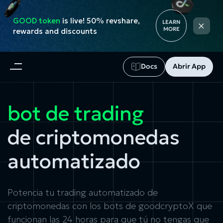
GOOD token
is live! 50% revshare,
×
LEARN
MORE
rewards and discounts
Docs
Abrir App
bot de trading
de criptomonedas
automatizado
Potencia tu
trading automatizado de
criptomonedas
con los bots de goodcryptoX que
funcionan las 24 horas para que tú no tengas que