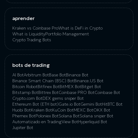
aprender
Kraken vs Coinbase Pro
What is DeFi in Crypto
What is Liquidity
Portfolio Management
Crypto Trading Bots
bots de trading
AI Bot
Arbitrum Bot
Base Bot
Binance Bot
Binance Smart Chain (BSC) Bot
Binance.US Bot
Bitcoin Robot
Bitfinex Bot
BitMEX Bot
Bitget Bot
Bitstamp Bot
Bittrex Bot
Coinbase PRO Bot
Coinbase Bot
Crypto.com Bot
DEX gems sniper Bot
Ethereum Bot (ETH bot)
Gate.io Bot
Gemini Bot
HitBTC Bot
Huobi Bot
Kraken Bot
KuCoin Bot
MEXC Bot
OKX Bot
Phemex Bot
Poloniex Bot
Solana Bot
Solana sniper Bot
Automatizado en TradingView Bot
Hyperliquid Bot
Jupiter Bot