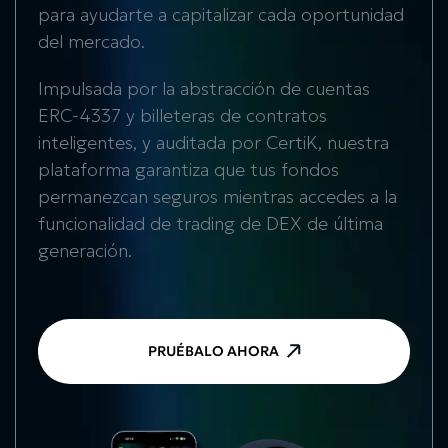
para ayudarte a capitalizar cada oportunidad
del mercado.
Impulsada por la abstracción de cuentas
ERC-4337 y billeteras de contratos
inteligentes, y auditada por CertiK, nuestra
plataforma garantiza que tus fondos
permanezcan seguros mientras accedes a la
funcionalidad de trading de DEX de última
generación.
PRUÉBALO AHORA