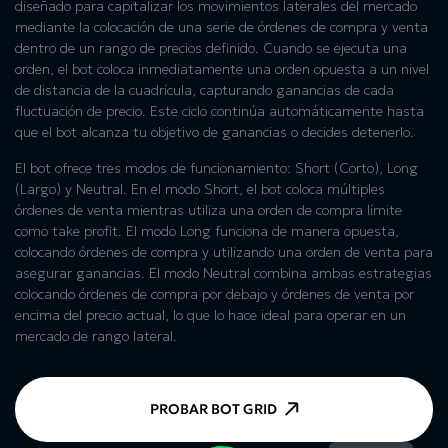
diseñado para capitalizar los movimientos laterales del mercado
mediante la colocación de una serie de órdenes de compra y venta
dentro de un rango de precios definido. Cuando se ejecuta una
orden, el bot coloca inmediatamente una orden opuesta a un nivel
de distancia de la cuadrícula, capturando ganancias de cada
fluctuación de precio. Este ciclo continúa automáticamente hasta
que el bot alcanza tu objetivo de ganancias o decides detenerlo.
El bot ofrece tres modos de funcionamiento: Short (Corto), Long
(Largo) y Neutral. En el modo Short, el bot coloca múltiples
órdenes de venta mientras utiliza una orden de compra límite
como take profit. El modo Long funciona de manera opuesta,
colocando órdenes de compra y utilizando una orden de venta para
asegurar ganancias. El modo Neutral combina ambas estrategias
colocando órdenes de compra por debajo y órdenes de venta por
encima del precio actual, lo que lo hace ideal para operar en un
mercado de rango lateral.
PROBAR BOT GRID