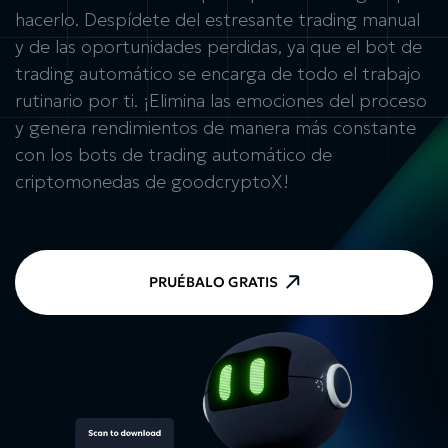
hacerlo. Despídete del estresante trading manual
y de las oportunidades perdidas, ya que el
bot de
trading automático
se encarga de todo el trabajo
rutinario por ti. ¡Elimina las emociones del proceso
y genera rendimientos de manera más constante
con los
bots de trading automático de
criptomonedas
de goodcryptoX!
PRUÉBALO GRATIS