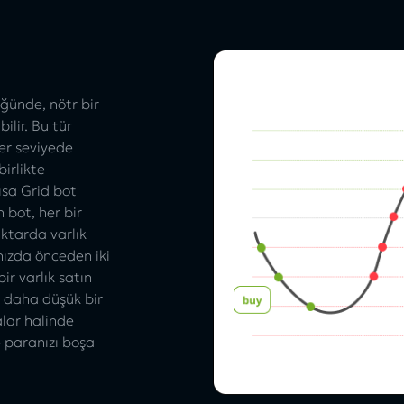
ğünde, nötr bir
ilir. Bu tür
her seviyede
birlikte
ısa Grid bot
n bot, her bir
iktarda varlık
ınızda önceden iki
ir varlık satın
nı daha düşük bir
alar halinde
 paranızı boşa