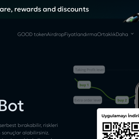
hare, rewards and discounts
GOOD token
Airdrop
Fiyatlandırma
Ortaklık
Daha
Bot
best bırakabilir, riskleri
onuçlar alabilirsiniz.