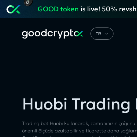
GOOD token
is live! 50% revs
TR
Huobi Trading 
Trading bot Huobi kullanarak, zamanınızın çoğunu ser
önemli ölçüde azaltabilir ve ticarette daha sağlam s