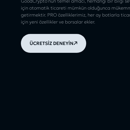
GoodCrypto'nun temel amacı, herhangi bir bilgi sevi
için otomatik ticareti mümkün olduğunca mükemmel
getirmektir. PRO özelliklerimiz, her ay botlarla tica
için yeni özellikler ve borsalar ekler.
ÜCRETSİZ DENEYİN