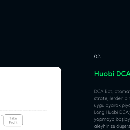
02.
Huobi DCA 
DCA Bot, otomati
stratejilerden bir
uygulayarak piyas
Long Huobi DCA'yı
yapmaya başlayac
aleyhinize düşer