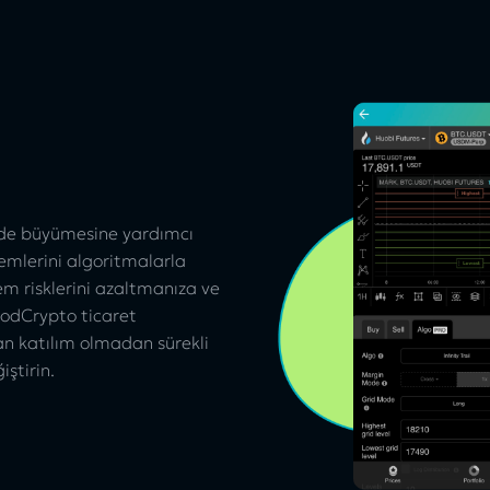
kilde büyümesine yardımcı
şlemlerini algoritmalarla
tem risklerini azaltmanıza ve
GoodCrypto ticaret
an katılım olmadan sürekli
iştirin.