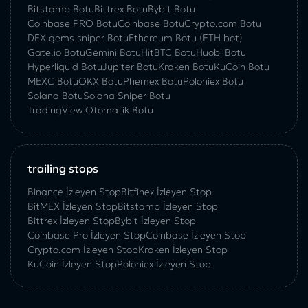
Bitstamp Botu
Bittrex Botu
Bybit Botu
Coinbase PRO Botu
Coinbase Botu
Crypto.com Botu
DEX gems sniper Botu
Ethereum Botu (ETH bot)
Gate.io Botu
Gemini Botu
HitBTC Botu
Huobi Botu
Hyperliquid Botu
Jupiter Botu
Kraken Botu
KuCoin Botu
MEXC Botu
OKX Botu
Phemex Botu
Poloniex Botu
Solana Botu
Solana Sniper Botu
TradingView Otomatik Botu
trailing stops
Binance İzleyen Stop
Bitfinex İzleyen Stop
BitMEX İzleyen Stop
Bitstamp İzleyen Stop
Bittrex İzleyen Stop
Bybit İzleyen Stop
Coinbase Pro İzleyen Stop
Coinbase İzleyen Stop
Crypto.com İzleyen Stop
Kraken İzleyen Stop
KuСoin İzleyen Stop
Poloniex İzleyen Stop