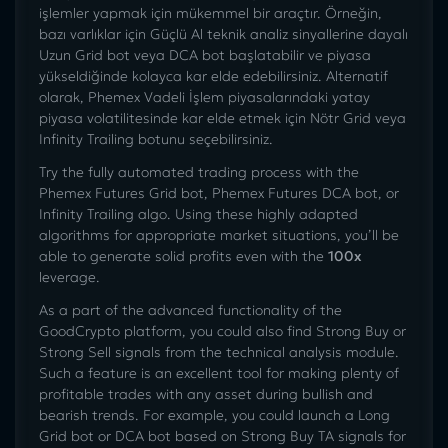
işlemler yapmak için mükemmel bir araçtır. Örneğin,
bazı varlıklar için Güçlü Al teknik analiz sinyallerine dayalı
Uzun Grid bot veya DCA bot başlatabilir ve piyasa
yükseldiğinde kolayca kar elde edebilirsiniz. Alternatif
olarak, Phemex Vadeli İşlem piyasalarındaki yatay
piyasa volatilitesinde kar elde etmek için Nötr Grid veya
Infinity Trailing botunu seçebilirsiniz.
Try the fully automated trading process with the
Phemex Futures Grid bot, Phemex Futures DCA bot, or
Infinity Trailing algo.
Using these highly adapted
algorithms for appropriate market situations, you’ll be
able to generate solid profits even with the
100x
leverage.
As a part of the advanced functionality of the
GoodCrypto platform, you could also find Strong Buy or
Strong Sell signals from the technical analysis module.
Such a feature is an excellent tool for making plenty of
profitable trades with any asset during bullish and
bearish trends. For example, you could launch a Long
Grid bot or DCA bot based on Strong Buy TA signals for