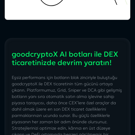
goodcryptoX AI botları ile DEX
ticaretinizde devrim yaratın!
Eşsiz performans için botların blok zinciriyle buluştuğu
goodcryptoX ile DEX ticaretinin tüm gücünü ortaya
çıkarın. Platformumuz, Grid, Sniper ve DCA gibi gelişmiş
botların yanı sıra otomatik satın alma işlevine sahip
piyasa tarayıcısı, daha önce CEX’lere özel araçlar da
dahil olmak üzere en son DEX ticaret özelliklerini
parmaklarınızın ucunda sunar. Bu güçlü özelliklerle
piyasanın her zaman bir adım önünde olursunuz.
Stratejilerinizi optimize edin, kârınızı en üst düzeye
çıkarın ve DeFi ortamında benzeri görülmemiş bir