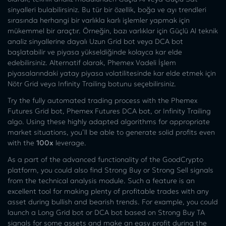
sinyalleri bulabilirsiniz. Bu tür bir özellik, boğa ve ayı trendleri
sırasında herhangi bir varlıkla karlı işlemler yapmak için
mükemmel bir araçtır. Örneğin, bazı varlıklar için Güçlü Al teknik
analiz sinyallerine dayalı Uzun Grid bot veya DCA bot
başlatabilir ve piyasa yükseldiğinde kolayca kar elde
edebilirsiniz. Alternatif olarak, Phemex Vadeli İşlem
piyasalarındaki yatay piyasa volatilitesinde kar elde etmek için
Nötr Grid veya Infinity Trailing botunu seçebilirsiniz.
Try the fully automated trading process with the Phemex
Futures Grid bot, Phemex Futures DCA bot, or Infinity Trailing
algo.
Using these highly adapted algorithms for appropriate
market situations, you’ll be able to generate solid profits even
with the
100x
leverage.
As a part of the advanced functionality of the GoodCrypto
platform, you could also find Strong Buy or Strong Sell signals
from the technical analysis module. Such a feature is an
excellent tool for making plenty of profitable trades with any
asset during bullish and bearish trends. For example, you could
launch a Long Grid bot or DCA bot based on Strong Buy TA
signals for some assets and make an easy profit during the