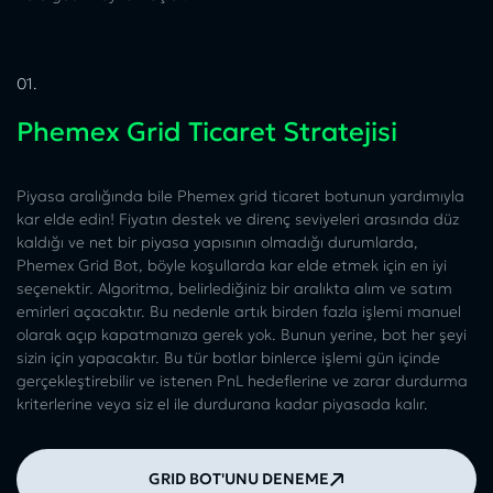
01.
Phemex Grid Ticaret Stratejisi
Piyasa aralığında bile Phemex grid ticaret botunun yardımıyla
kar elde edin! Fiyatın destek ve direnç seviyeleri arasında düz
kaldığı ve net bir piyasa yapısının olmadığı durumlarda,
Phemex Grid Bot, böyle koşullarda kar elde etmek için en iyi
seçenektir. Algoritma, belirlediğiniz bir aralıkta alım ve satım
emirleri açacaktır. Bu nedenle artık birden fazla işlemi manuel
olarak açıp kapatmanıza gerek yok. Bunun yerine, bot her şeyi
sizin için yapacaktır. Bu tür botlar binlerce işlemi gün içinde
gerçekleştirebilir ve istenen PnL hedeflerine ve zarar durdurma
kriterlerine veya siz el ile durdurana kadar piyasada kalır.
GRID BOT'UNU DENEME