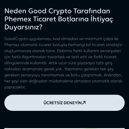
Neden Good Crypto Tarafından
Phemex Ticaret Botlarına İhtiyaç
Duyarsınız?
GoodCrypto uygulaması, kod olmadan ve minimum çaba ile
Phemex otomatik ticaret botuyla herhangi bir ticaret stratejisi
oluşturmanıza olanak tanır. Ekibimiz farklı kullanım senaryoları
için farklı Algoritmaları tasarladı ve test etti ve farklı ticaret
döngülerinde kullanıldı. Artık uzun süre piyasaya tatlı giriş
noktaları aramanıza gerek yok. Yapmanız gereken tek şey
gereken senaryoyu tanımlamak ve botu çalıştırmak. Ardından,
her şeyi sizin doğrudan müdahaleniz olmadan otomatik olarak
yapacaktır.
ÜCRETSİZ DENEYİN