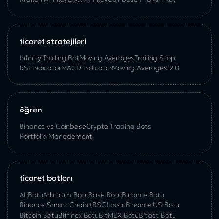
ticaret stratejileri
Infinity Trailing Bot
Moving Averages
Trailing Stop
RSI Indicator
MACD Indicator
Moving Averages 2.0
öğren
Binance vs Coinbase
Crypto Trading Bots
Portfolio Management
ticaret botları
AI Botu
Arbitrum Botu
Base Botu
Binance Botu
Binance Smart Chain (BSC) botu
Binance.US Botu
Bitcoin Botu
Bitfinex Botu
BitMEX Botu
Bitget Botu