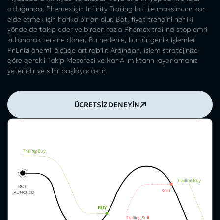
olduğunda, Phemex için Infinity Trailing bot ile maksimum kar
elde etmek için harika bir an olur. Bot, fiyat trendini her iki
yönde de takip eder ve birden fazla Phemex trailing stop emri
kullanarak tersine döner. Bu nedenle, bu tür genlik işlemleri
PnL'nizi önemli ölçüde artırabilir. Ardından, işlem stratejinize
göre gerekli Takip Mesafesi ve Kar Al miktarını ayarlamanız
yeterlidir ve sihir başlayacaktır.
ÜCRETSİZ DENEYİN