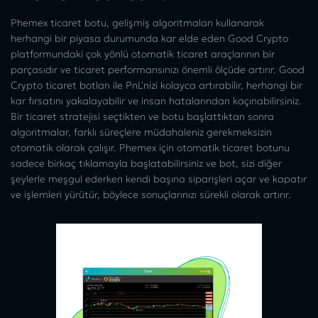
Phemex ticaret botu, gelişmiş algoritmaları kullanarak
herhangi bir piyasa durumunda kar elde eden Good Crypto
platformundaki çok yönlü otomatik ticaret araçlarının bir
parçasıdır ve ticaret performansınızı önemli ölçüde artırır. Good
Crypto ticaret botları ile PnL'nizi kolayca artırabilir, herhangi bir
kar fırsatını yakalayabilir ve insan hatalarından kaçınabilirsiniz.
Bir ticaret stratejisi seçtikten ve botu başlattıktan sonra
algoritmalar, farklı süreçlere müdahaleniz gerekmeksizin
otomatik olarak çalışır. Phemex için otomatik ticaret botunu
sadece birkaç tıklamayla başlatabilirsiniz ve bot, sizi diğer
şeylerle meşgul ederken kendi başına siparişleri açar ve kapatır
ve işlemleri yürütür, böylece sonuçlarınızı sürekli olarak artırır.