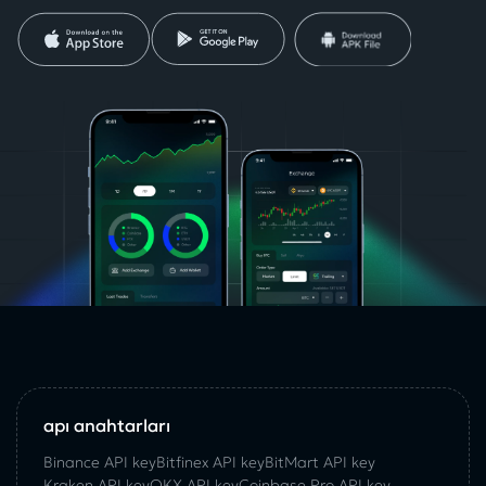
api anahtarları
Binance API key
Bitfinex API key
BitMart API key
Kraken API key
OKX API key
Coinbase Pro API key