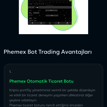
Phemex Bot Trading Avantajları
1.
Phemex Otomatik Ticaret Botu
Kripto portföy yönetiminizi verimli bir şekilde düzenleyin
ve etkili bir ticaret deneyimi yaşarken dikkatinizi diğer
şeylere odaklayın.
Phemex ticaret botunu
tercih ettiğiniz önceden