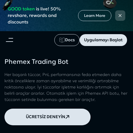
GOOD token
is live! 50%
×
revshare, rewards and
Learn More
discounts
Docs
Uygulamayı Başlat
Phemex Trading Bot
Her başarılı tüccar, PnL performansınızı feda etmeden daha
kritik önceliklere zaman ayırabilme ve verimliliği artırabilme
noktasına ulaşır. İyi tüccarlar işletme karlılığını artırmak için
belirli araçlar ararlar. Otomatik işlem için Phemex API botu, her
tüccarın setinde bulunması gereken bir araçtır.
ÜCRETSİZ DENEYİN