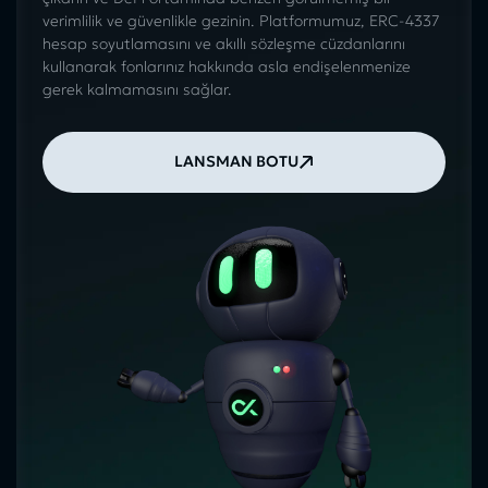
verimlilik ve güvenlikle gezinin. Platformumuz, ERC-4337
hesap soyutlamasını ve akıllı sözleşme cüzdanlarını
kullanarak fonlarınız hakkında asla endişelenmenize
gerek kalmamasını sağlar.
LANSMAN BOTU