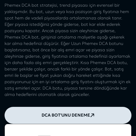
Phemex DCA bot stratejisi, trend piyasası için evrensel bir
yaklaşımdır. Bu bot, uzun veya kısa pozisyon giriş fiyatınızı hem
spot hem de vadeli piyasalarda ortalamanıza olanak tanır.
Eğer piyasa istediğiniz yönde giderse, bot kar elde ederek
pozisyonu kapatır. Ancak piyasa sizin aleyhinize giderse,
Phemex DCA bot, girişinizi ortalama maliyetle aşağı çekerek
kar alma hedefinizi düşürür. Eğer Uzun Phemex DCA botunu
başlatırsanız, bot önce bir alış emri açar ve piyasa sizin
aleyhinize giderse, giriş fiyatınızı ortalama hedefinizi ayarlamak
için daha fazla alış emri gerçekleştirir. Kısa Phemex DCA botu,
benzer şekilde çalışır, ancak farklı bir yönde çalışır. Bot, satış
emri ile başlar ve fiyat yukarı doğru hareket ettiğinde kısa
pozisyonunuz için en iyi ortalama giriş fiyatını oluşturmak için ek
satış emirleri açar. DCA botu, piyasa tersine döndüğünde kar
alma hedeflerini otomatik olarak günceller.
DCA BOT'UNU DENEME