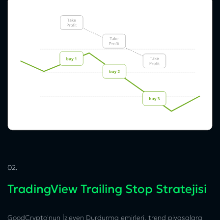
02.
TradingView Trailing Stop Stratejisi
GoodCrypto'nun İzleyen Durdurma emirleri, trend piyasalara