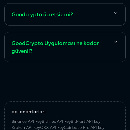
Goodcrypto ücretsiz mi?
GoodCrypto Uygulaması ne kadar
güvenli?
api anahtarları
Binance API key
Bitfinex API key
BitMart API key
Kraken API key
OKX API key
Coinbase Pro API key