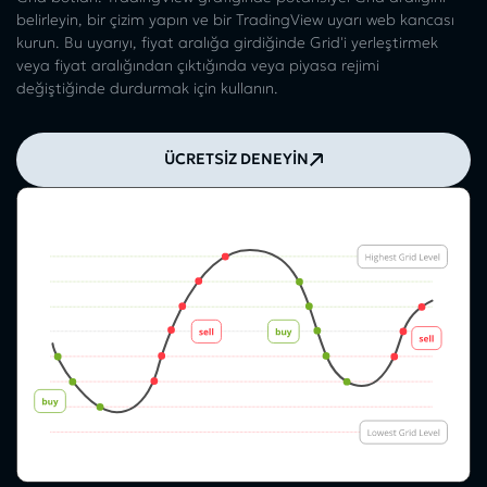
belirleyin, bir çizim yapın ve bir TradingView uyarı web kancası
kurun. Bu uyarıyı, fiyat aralığa girdiğinde Grid'i yerleştirmek
veya fiyat aralığından çıktığında veya piyasa rejimi
değiştiğinde durdurmak için kullanın.
ÜCRETSİZ DENEYİN