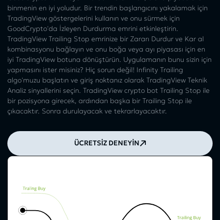
binmenin en iyi yoludur. Bir trendin başlangıcını yakalamak için
TradingView göstergelerini kullanın ve onu sürmek için
GoodCrypto'da İzleyen Durdurma emrini etkinleştirin.
TradingView Trailing Stop emrinize bir Zararı Durdur ve Kar al
kombinasyonu bağlayın ve onu boğa veya ayı piyasası için en
iyi TradingView botuna dönüştürün. Uygulamanın bunu sizin için
yapmasını ister misiniz? Hiç sorun değil! Infinity Trailing
algo'muzu başlatın ve giriş noktanız olarak TradingView Teknik
Analiz sinyallerini seçin. TradingView crypto bot Trailing Stop ile
bir pozisyona girecek, ardından başka bir Trailing Stop ile
çıkacaktır. Sonra durulayacak ve tekrarlayacaktır.
ÜCRETSİZ DENEYİN