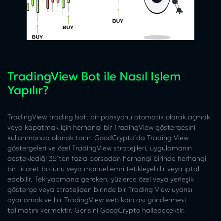
TradingView Bot ile Nasıl Işlem
Yapılır?
TradingView trading bot, bir pozisyonu otomatik olarak açmak
veya kapatmak için herhangi bir TradingView göstergesini
kullanmanıza olanak tanır. GoodCrypto’da Trading View
göstergeleri ve özel TradingView stratejileri, uygulamanın
desteklediği 35’ten fazla borsadan herhangi birinde herhangi
bir ticaret botunu veya manuel emri tetikleyebilir veya iptal
edebilir. Tek yapmanız gereken, yüzlerce özel veya yerleşik
gösterge veya stratejiden birinde bir Trading View uyarısı
ayarlamak ve bir TradingView web kancası göndermesi
talimatını vermektir. Gerisini GoodCrypto halledecektir.