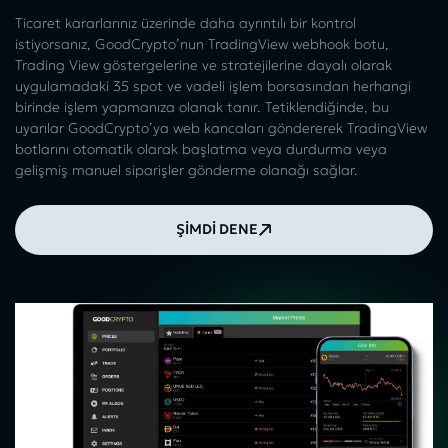
Ticaret kararlarınız üzerinde daha ayrıntılı bir kontrol
istiyorsanız, GoodCrypto’nun TradingView webhook botu,
Trading View göstergelerine ve stratejilerine dayalı olarak
uygulamadaki 35 spot ve vadeli işlem borsasından herhangi
birinde işlem yapmanıza olanak tanır. Tetiklendiğinde, bu
uyarılar GoodCrypto’ya web kancaları göndererek TradingView
botlarını otomatik olarak başlatma veya durdurma veya
gelişmiş manuel siparişler gönderme olanağı sağlar.
ŞİMDİ DENE