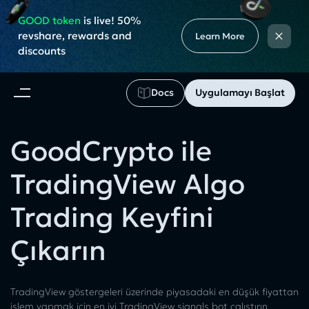
GOOD token
is live! 50%
×
revshare, rewards and
Learn More
discounts
Docs
Uygulamayı Başlat
GoodCrypto ile
TradingView Algo
Trading Keyfini
Çıkarın
TradingView göstergeleri üzerinde piyasadaki en düşük fiyattan
işlem yapmak için en iyi TradingView signals bot çalıştırın.