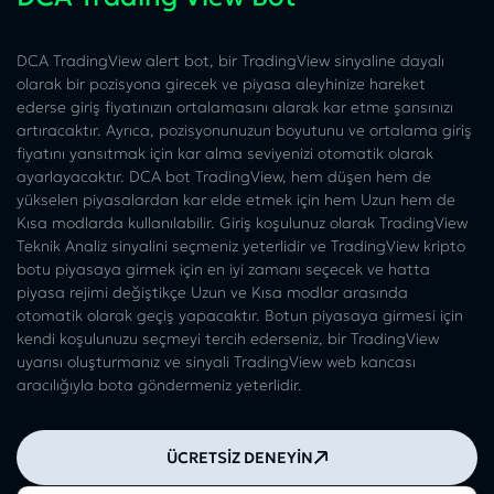
DCA TradingView alert bot, bir TradingView sinyaline dayalı
olarak bir pozisyona girecek ve piyasa aleyhinize hareket
ederse giriş fiyatınızın ortalamasını alarak kar etme şansınızı
artıracaktır. Ayrıca, pozisyonunuzun boyutunu ve ortalama giriş
fiyatını yansıtmak için kar alma seviyenizi otomatik olarak
ayarlayacaktır. DCA bot TradingView, hem düşen hem de
yükselen piyasalardan kar elde etmek için hem Uzun hem de
Kısa modlarda kullanılabilir. Giriş koşulunuz olarak TradingView
Teknik Analiz sinyalini seçmeniz yeterlidir ve TradingView kripto
botu piyasaya girmek için en iyi zamanı seçecek ve hatta
piyasa rejimi değiştikçe Uzun ve Kısa modlar arasında
otomatik olarak geçiş yapacaktır. Botun piyasaya girmesi için
kendi koşulunuzu seçmeyi tercih ederseniz, bir TradingView
uyarısı oluşturmanız ve sinyali TradingView web kancası
aracılığıyla bota göndermeniz yeterlidir.
ÜCRETSİZ DENEYİN