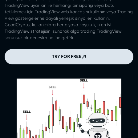
TradingView uyarıları ile herhangi bir siparişi veya botu
tetiklemek için TradingView web kancasını kullanın veya Trading
View göstergelerine dayalı yerleşik sinyalleri kullanın.
GoodCrypto, kullanıcılara her piyasa koşulu için en iyi
TradingView stratejisini sunarak algo trading TradingView
sorunsuz bir deneyim haline getirir.
TRY FOR FREE