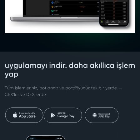
uygulamayı indir. daha akıllıca işlem
yap
Tüm işlemleriniz, botlarınız ve portföyünüz tek bir yerde —
CEX'ler ve DEX'lerde