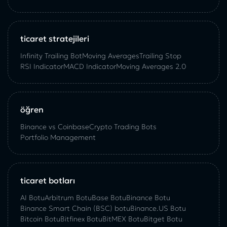
ticaret stratejileri
Infinity Trailing Bot
Moving Averages
Trailing Stop
RSI Indicator
MACD Indicator
Moving Averages 2.0
öğren
Binance vs Coinbase
Crypto Trading Bots
Portfolio Management
ticaret botları
AI Botu
Arbitrum Botu
Base Botu
Binance Botu
Binance Smart Chain (BSC) botu
Binance.US Botu
Bitcoin Botu
Bitfinex Botu
BitMEX Botu
Bitget Botu