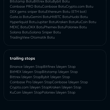
Bitstamp Botu
Bittrex Botu
Bybit Botu
Coinbase PRO Botu
Coinbase Botu
Crypto.com Botu
DEX gems sniper Botu
Ethereum Botu (ETH bot)
Gate.io Botu
Gemini Botu
HitBTC Botu
Huobi Botu
Hyperliquid Botu
Jupiter Botu
Kraken Botu
KuCoin Botu
MEXC Botu
OKX Botu
Phemex Botu
Poloniex Botu
Solana Botu
Solana Sniper Botu
TradingView Otomatik Botu
trailing stops
Binance İzleyen Stop
Bitfinex İzleyen Stop
BitMEX İzleyen Stop
Bitstamp İzleyen Stop
Bittrex İzleyen Stop
Bybit İzleyen Stop
Coinbase Pro İzleyen Stop
Coinbase İzleyen Stop
Crypto.com İzleyen Stop
Kraken İzleyen Stop
KuСoin İzleyen Stop
Poloniex İzleyen Stop