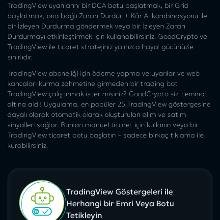
TradingView uyarılarını bir DCA botu başlatmak, bir Grid
başlatmak, ona bağlı Zararı Durdur + Kâr Al kombinasyonu ile
bir İzleyen Durdurma göndermek veya bir İzleyen Zararı
Durdurmayı etkinleştirmek için kullanabilirsiniz. GoodCrypto ve
TradingView ile ticaret stratejiniz yalnızca hayal gücünüzle
sınırlıdır.
TradingView aboneliği için ödeme yapma ve uyarılar ve web
kancaları kurma zahmetine girmeden bir trading bot
TradingView çalıştırmak ister misiniz? GoodCrypto sizi teminat
altına aldı! Uygulama, en popüler 25 TradingView göstergesine
dayalı olarak otomatik olarak oluşturulan alım ve satım
sinyalleri sağlar. Bunları manuel ticaret için kullanın veya bir
TradingView ticaret botu başlatın – sadece birkaç tıklama ile
kurabilirsiniz.
TradingView Göstergeleri ile
Herhangi bir Emri Veya Botu
Tetikleyin