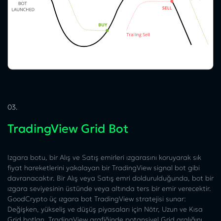
03.
TradingView Grid Bot
Izgara botu, bir Alış ve Satış emirleri ızgarasını koruyarak sık
fiyat hareketlerini yakalayan bir TradingView signal bot gibi
davranacaktır. Bir Alış veya Satış emri doldurulduğunda, bot bir
ızgara seviyesinin üstünde veya altında ters bir emir verecektir.
GoodCrypto üç ızgara bot TradingView stratejisi sunar:
Değişken, yükseliş ve düşüş piyasaları için Nötr, Uzun ve Kısa
Grid botları. TradingView grafiğinde potansiyel Grid aralığını