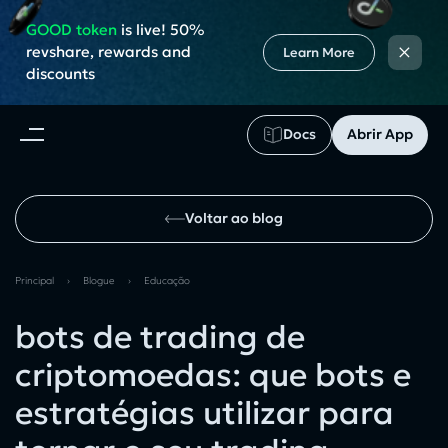
GOOD token
is live! 50%
×
revshare, rewards and
Learn More
discounts
Docs
Abrir App
Voltar ao blog
Principal
›
Blogue
›
Educação
bots de trading de
criptomoedas: que bots e
estratégias utilizar para