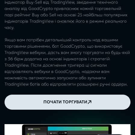
індикатор Buy-Sell від TradingView, зведення технічного
аналізу від GoodCrypto привласнює кожній торговельній
парі рейтинг Buy або Sell на основі 25 найбільш популярних
індикаторів TradingView і оновлює його в режимі реального
часу.
Якщо вам потрібен детальніший контроль над вашими
торговими рішеннями, бот GoodCrypto, що використовує
TradingView вебхуки, дасть вам змогу торгувати на будь-якій
з 36 бірж додатка на основі індикаторів і стратегій
TradingView. Після досягнення тригера ці сигнали
відправляють вебхуки в GoodCrypto, надаючи вам
можливість автоматично запускати або зупиняти
TradingView ботів або відправляти розширені ручні ордери.
ПОЧАТИ ТОРГУВАТИ