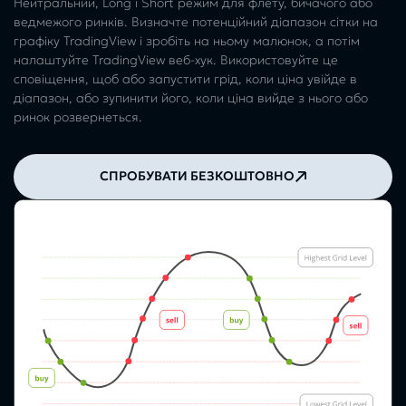
Нейтральний, Long і Short режим для флету, бичачого або
ведмежого ринків. Визначте потенційний діапазон сітки на
графіку TradingView і зробіть на ньому малюнок, а потім
налаштуйте TradingView веб-хук. Використовуйте це
сповіщення, щоб або запустити грід, коли ціна увійде в
діапазон, або зупинити його, коли ціна вийде з нього або
ринок розвернеться.
СПРОБУВАТИ БЕЗКОШТОВНО