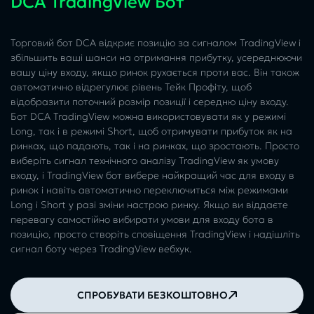
DCA TradingView Бот
Торговий бот DCA відкриє позицію за сигналом TradingView і
збільшить ваші шанси на отримання прибутку, усереднюючи
вашу ціну входу, якщо ринок рухається проти вас. Він також
автоматично відрегулює рівень Тейк Профіту, щоб
відобразити поточний розмір позиції і середню ціну входу.
Бот DCA TradingView можна використовувати як у режимі
Long, так і в режимі Short, щоб отримувати прибуток як на
ринках, що падають, так і на ринках, що зростають. Просто
виберіть сигнал технічного аналізу TradingView як умову
входу, і TradingView бот вибере найкращий час для входу в
ринок і навіть автоматично переключиться між режимами
Long і Short у разі зміни настрою ринку. Якщо ви віддаєте
перевагу самостійно вибирати умови для входу бота в
позицію, просто створіть сповіщення TradingView і надішліть
сигнал боту через TradingView вебхук.
СПРОБУВАТИ БЕЗКОШТОВНО