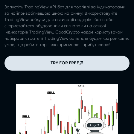
Запустіть TradingView API бот для торгівлі за індикаторами
за найпривабливішою ціною на ринку! Використовуйте
TradingView вебхуки для активації ордерів і ботів або
скористайтеся вбудованими сигналами на основі
індикаторів TradingView. GoodCrypto надає користувачам
найкращі стратегії TradingView ботів для будь-яких ринкових
умов, що робить торгівлю приємною і прибутковою!
TRY FOR FREE