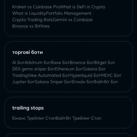
Kraken vs Coinbase Pro
What is DeFi in Crypto
What is Liquidity
Portfolio Management
Crypto Trading Bots
Gemini vs Coinbase
Binance vs Bitfinex
торгові боти
AI Бот
Arbitrum Бот
Base Бот
Binance Бот
Bitget Бот
DEX gems sniper Бот
Ethereum Бот
Solana Бот
TradingView Automated Бот
Hyperliquid Бот
MEXC Бот
Jupiter Бот
Solana Sniper Бот
Біткоїн Бот
Вайтбіт Бот
trailing stops
Бінанс Трейлінг Стоп
Вайтбіт Трейлінг Стоп