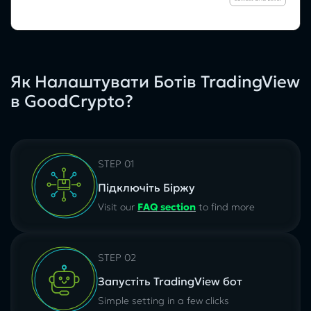
Як Налаштувати Ботів TradingView
в GoodCrypto?
STEP 01
Підключіть Біржу
Visit our
FAQ section
to find more
STEP 02
Запустіть TradingView бот
Simple setting in a few clicks