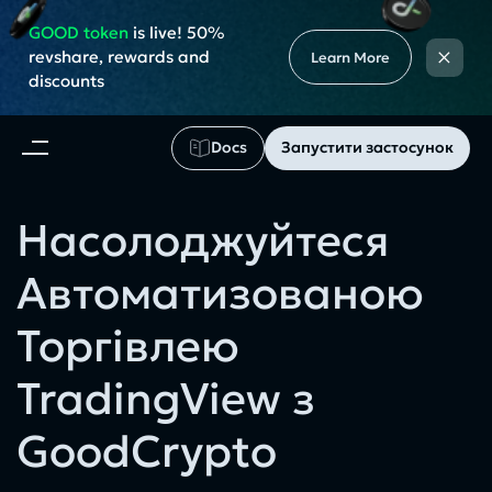
GOOD token
is live! 50%
×
revshare, rewards and
Learn More
discounts
Docs
Запустити застосунок
Насолоджуйтеся
Автоматизованою
Торгівлею
TradingView з
GoodCrypto