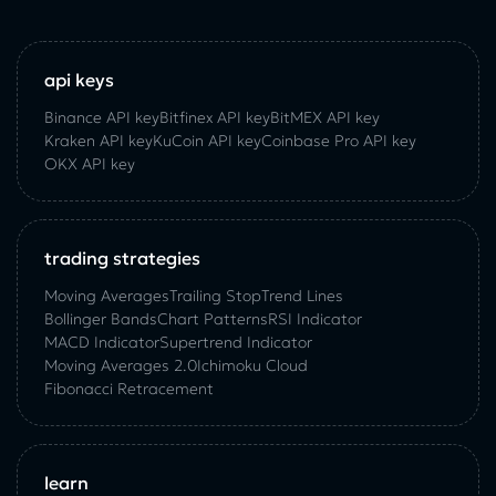
api keys
Binance API key
Bitfinex API key
BitMEX API key
Kraken API key
KuCoin API key
Coinbase Pro API key
OKX API key
trading strategies
Moving Averages
Trailing Stop
Trend Lines
Bollinger Bands
Chart Patterns
RSI Indicator
MACD Indicator
Supertrend Indicator
Moving Averages 2.0
Ichimoku Cloud
Fibonacci Retracement
learn