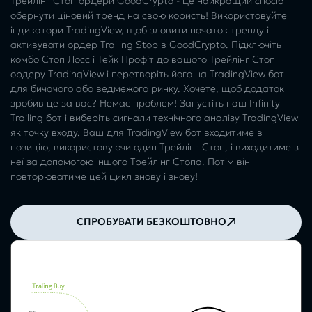
Трейлінг Стоп ордери GoodCrypto - це найкращий спосіб
обернути ціновий тренд на свою користь! Використовуйте
індикатори TradingView, щоб зловити початок тренду і
активувати ордер Trailing Stop в GoodCrypto. Підключіть
комбо Стоп Лосс і Тейк Профіт до вашого Трейлінг Стоп
ордеру TradingView і перетворіть його на TradingView бот
для бичачого або ведмежого ринку. Хочете, щоб додаток
зробив це за вас? Немає проблем! Запустіть наш Infinity
Trailing бот і виберіть сигнали технічного аналізу TradingView
як точку входу. Ваш для TradingView бот входитиме в
позицію, використовуючи один Трейлінг Стоп, і виходитиме з
неї за допомогою іншого Трейлінг Стопа. Потім він
повторюватиме цей цикл знову і знову!
СПРОБУВАТИ БЕЗКОШТОВНО