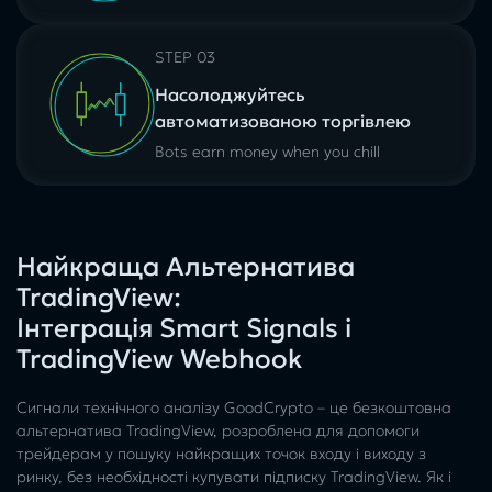
STEP 03
Насолоджуйтесь
автоматизованою торгівлею
Bots earn money when you chill
Найкраща Альтернатива
TradingView:
Інтеграція Smart Signals і
TradingView Webhook
Сигнали технічного аналізу GoodCrypto – це безкоштовна
альтернатива TradingView, розроблена для допомоги
трейдерам у пошуку найкращих точок входу і виходу з
ринку, без необхідності купувати підписку TradingView. Як і