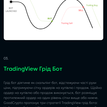
03.
TradingView Грід Бот
Грід бот діятиме як скальпінг-бот, відстежуючи часті рухи
ціни, підтримуючи сітку ордерів на купівлю і продаж. Щойно
ордер на купівлю або продаж виконується, бот розміщує
протилежний ордер на один рівень сітки вище або нижче.
GoodCrypto пропонує три стратегії TradingView грід бота: