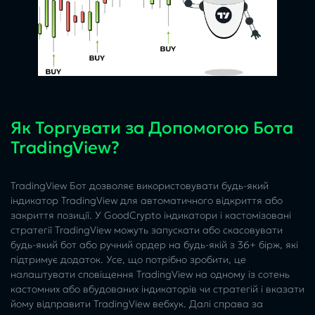
Як Торгувати за Допомогою Бота
TradingView?
TradingView Бот дозволяє використовувати будь-який
індикатор TradingView для автоматичного відкриття або
закриття позиції. У GoodCrypto індикатори і кастомізовані
стратегії TradingView можуть запускати або скасовувати
будь-який бот або ручний ордер на будь-якій з 36+ бірж, які
підтримує додаток. Усе, що потрібно зробити, це
налаштувати сповіщення TradingView на одному із сотень
кастомних або вбудованих індикаторів чи стратегій і вказати
йому відправити TradingView вебхук. Далі справа за