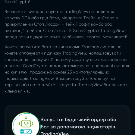
GoodCrypto!
Ви можете використовувати TradingView сигнали для
запуску DCA або грід бота, відправки Трейлінг Стопа з
прикріпленим Стоп Лоссом + Тейк Профіт комбо або
активації Трейлінг Стоп Лосса. З GoodCrypto і TradingView
перед вами відкриваються необмежені торгові можливості!
Хочете запустити бота за сигналами TradingView, але не
хочете оплачувати підписку TradingView, налаштовувати
сповіщення і вебхуки? У нашому додатку все вже зроблено
для вас! GoodCrypto надає автоматично генеровані сигнали
на купівлю і продаж на основі 25 найпопулярніших
індикаторів TradingView. Використовуйте їх для ручної
торгівлі або налаштуйте і запустіть TradingView бот всього в
кілька кліків.
Запустіть будь-який ордер або
бот за допомогою індикаторів
TradingView