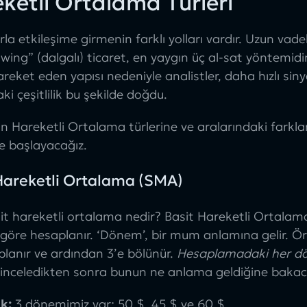
ketli Ortalama Türleri
rla etkileşime girmenin farklı yolları vardır. Uzun vadel
swing” (dalgalı) ticaret, en yaygın üç al-sat yöntemid
reket eden yapısı nedeniyle analistler, daha hızlı si
ki çeşitlilik bu şekilde doğdu.
n Hareketli Ortalama türlerine ve aralarındaki farkla
le başlayacağız.
Hareketli Ortalama (SMA)
it hareketli ortalama nedir
? Basit Hareketli Ortala
a göre hesaplanır. ‘Dönem’, bir mum anlamına gelir.
oplanır ve ardından 3’e bölünür.
Hesaplamadaki her dön
i inceledikten sonra bunun ne anlama geldiğine bakac
k:
3 dönemimiz var; 50 $, 45 $ ve 60 $.