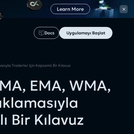
×
Learn More
Docs
Uygulamayı Başlat
yla Traderlar İçin Kapsamlı Bir Kılavuz
 SMA, EMA, WMA,
ıklamasıyla
ı Bir Kılavuz