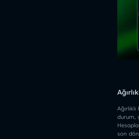
Ağırlı
Ağırlıkl
durum, g
Hesapla
son dön