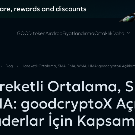
hare, rewards and discounts
GOOD token
Airdrop
Fiyatlandırma
Ortaklık
Daha
›
Blog
›
Hareketli Ortalama, SMA, EMA, WMA, HMA: goodcryptoX Açıklaması
reketli Ortalama,
A: goodcryptoX Aç
derlar İçin Kapsaml