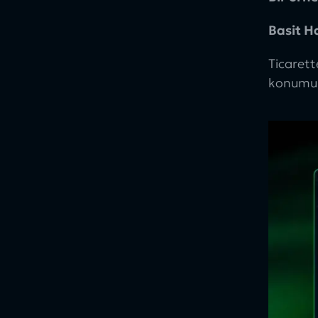
Basit H
Ticaret
konumun