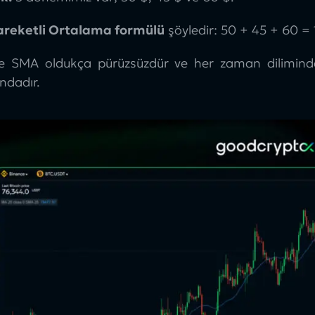
areketli Ortalama formülü
şöyledir: 50 + 45 + 60 =
te
SMA
oldukça pürüzsüzdür ve her zaman diliminde
dadır.