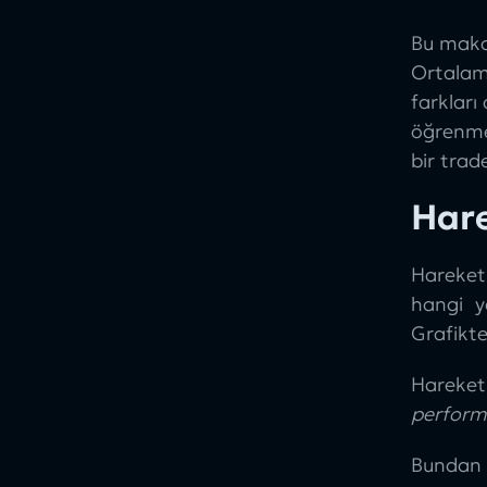
goodcryptoX’te Hareketli
Ortalamalar ile İşlem Yapın
Bu maka
Ortala
farkları
öğrenme
bir trad
Hare
Hareket
hangi y
Grafikte
Hareket
perform
Bundan 