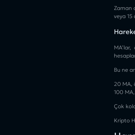
Zaman di
veya 15 
Hareke
MA’lar,
hesaplan
Bu ne a
20 MA, ö
100 MA, 
Çok kol
Kripto H