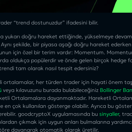
rader “trend dostunuzdur” ifadesini bilir.
sa yukarı doğru hareket ettiğinde, yükselmeye devam
. Aynı şekilde, bir piyasa aşağı doğru hareket ederk
nun için özel bir terim vardır: Momentum. Momentum 
rda oldukça popülerdir ve önde gelen birçok hedge f
 trendi tam olarak nasıl tespit edersiniz?
i ortalamalar, her türden trader için hayati önem taşı
ü
veya kılavuzunu burada bulabileceğiniz
Bollinger Ban
ketli Ortalamalara dayanmaktadır.
Hareketli Ortala
e en çok kullanılan gösterge olabilir. Ayrıca bu gösterg
verebilir. goodcryptoX uygulamasında bu
sinyaller
, tra
nlardan çıkmak için uygun anları bulmalarına yardımc
töre dayanarak otomatik olarak üretilir.