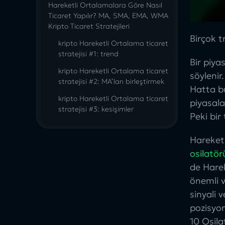
Hareketli Ortalamalara Göre Nasıl
Ticaret Yapılır? MA, SMA, EMA, WMA
Kripto Ticaret Stratejileri
Birçok t
kripto Hareketli Ortalama ticaret
stratejisi #1: trend
Bir piya
kripto Hareketli Ortalama ticaret
söylenir
stratejisi #2: MA’ları birleştirmek
Hatta bu
kripto Hareketli Ortalama ticaret
piyasala
stratejisi #3: kesişimler
Peki bir
(crossovers)
kripto Hareketli Ortalama ticaret
Hareketl
stratejisi #4: destek ve direnç
osilatör
kripto Hareketli Ortalama ticaret
de Hare
stratejisi #5: testere piyasaları
önemli v
(whipsaws)
sinyali 
goodcryptoX Uygulamasının
pozisyo
Traderlar İçin Avantajları
10 Osila