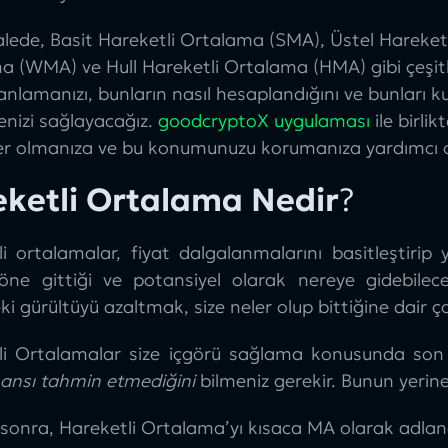
lede,
Basit Hareketli Ortalama (SMA)
,
Üstel Hareket
ma (WMA) ve
Hull Hareketli Ortalama
(HMA) gibi çeşitl
 anlamanızı, bunların nasıl hesaplandığını ve bunları ku
nizi sağlayacağız.
goodcryptoX uygulaması
ile birlik
er olmanıza ve bu konumunuzu korumanıza yardımcı ol
ketli Ortalama Nedir
?
li ortalamalar, fiyat dalgalanmalarını basitleştirip
öne gittiği ve potansiyel olarak nereye gidebilece
ki gürültüyü azaltmak, size neler olup bittiğine dair 
li Ortalamalar size içgörü sağlama konusunda son 
ansı tahmin etmediğini
bilmeniz gerekir. Bunun yerin
sonra, Hareketli Ortalama’yı kısaca MA olarak adlan