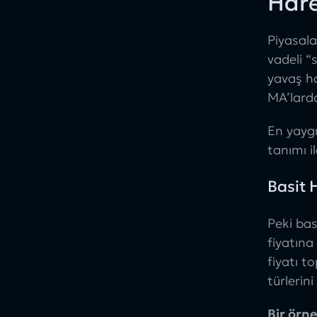
Hare
Piyasala
vadeli “
yavaş ha
MA’larda
En yaygı
tanımı
i
Basit 
Peki
bas
fiyatın
fiyatı t
türlerin
Bir örne