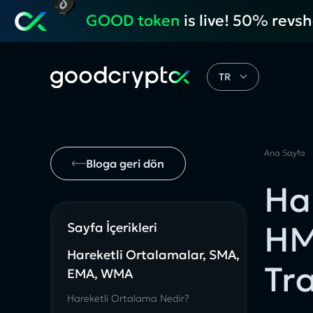
GOOD token
is live! 50% revs
TR
Ana Sayfa
Bloga geri dön
Ha
HM
Sayfa İçerikleri
Hareketli Ortalamalar, SMA,
Tra
EMA, WMA
Hareketli Ortalama Nedir?